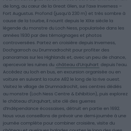
de long, au cœur de la Great Glen, sur l’axe Inverness –
Fort Augustus. Profond (jusqu’à 230 m) et très sombre à
cause de la tourbe, il nourrit depuis le XIXe siècle la
légende du monstre du Loch Ness, popularisée dans les
années 1930 par des témoignages et photos
controversées. Partez en croisière depuis Inverness,
Dochgarroch ou Drumnadrochit pour profiter des
panoramas sur les Highlands et, avec un peu de chance,
apercevoir les ruines du
château d’Urquhart
depuis l’eau.
Accédez au loch en bus, en excursion organisée ou en
voiture en suivant la route A82 le long de la rive ouest.
Visitez le village de Drumnadrochit, ses centres dédiés
au monstre (Loch Ness Centre & Exhibition), puis explorez
le château d’Urquhart, site clé des guerres
d’Indépendance écossaises, détruit en partie en 1692.
Nous vous conseillons de prévoir une demi‑journée à une
journée complète pour combiner croisière, visite du
château et quelques balades courtes le long des rives.