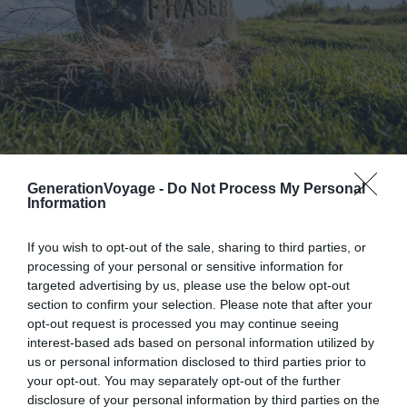
Shutterstock – Wirestock Creators
GenerationVoyage -
Do Not Process My Personal
Information
Pourquoi nous l’avons sélectionné :
Ce site historique
retrace la bataille décisive de 1746 à travers un centre
If you wish to opt-out of the sale, sharing to third parties, or
d’interprétation immersif et des landes préservées,
processing of your personal or sensitive information for
targeted advertising by us, please use the below opt-out
parfaits pour mieux comprendre les Highlands lorsque
section to confirm your selection. Please note that after your
vous visitez Inverness.
opt-out request is processed you may continue seeing
interest-based ads based on personal information utilized by
Pour en savoir plus :
Le 16 avril 1746, les troupes jacobites
us or personal information disclosed to third parties prior to
your opt-out. You may separately opt-out of the further
de Charles Edward Stuart affrontent l’armée britannique
disclosure of your personal information by third parties on the