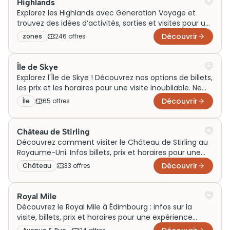
Highlands
Explorez les Highlands avec Generation Voyage et
trouvez des idées d’activités, sorties et visites pour un
week-end ou un voyage exceptionnel. En famille ou
Découvrir
zones
246
offre
s
en couple, vivez l’essentiel de cette région sauvage
du Royaume-Uni et tout ce qu’il y a à découvrir
autour de ses paysages mythiques.
Île de Skye
Explorez l'Île de Skye ! Découvrez nos options de billets,
les prix et les horaires pour une visite inoubliable. Ne
manquez pas cette aventure !
Découvrir
Île
65
offre
s
Château de Stirling
Découvrez comment visiter le Château de Stirling au
Royaume-Uni. Infos billets, prix et horaires pour une
visite inoubliable. Achetez vos billets maintenant !
Découvrir
Château
33
offre
s
Royal Mile
Découvrez le Royal Mile à Édimbourg : infos sur la
visite, billets, prix et horaires pour une expérience
inoubliable. Préparez votre aventure dès maintenant !