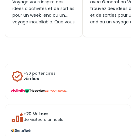
Voyage vous inspire des
avec Generation Voy
idées d’activités et de sorties
trouvez des idées d’ac
pour un week-end ou un
et de sorties pour un
voyage inoubliable. Que vous
end ou un voyage au
soyez en famille ou en
Royaume-Uni. Que ce
couple, découvrez
famille, en couple ou
aujourd’hui des visites
amis, profitez de visit
incontournables, des billets
incontournables, de bi
essentiels et des expériences
pour les attractions d
uniques autour de la capitale
et de découvertes au
écossaise pour vivre son
la ville pour vivre Gl
+30 partenaires
charme historique et
dès aujourd’hui.
vérifiés
culturel.
...
+20 Millions
de visiteurs annuels