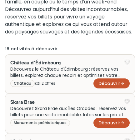
famille, en couple ou le temps d’un week-end.
Découvrez aujourd’hui des visites incontournables,
réservez vos billets pour vivre un voyage
authentique et explorez ce qui vous attend autour
des paysages sauvages et des légendes écossaises.
16
activité
s
à découvrir
Château d’Édimbourg
Découvrez le Château d'Édimbourg : réservez vos
billets, explorez chaque recoin et optimisez votre
visite avec nos conseils essentiels.
Découvrir
Château
112
offre
s
Skara Brae
Découvrez Skara Brae aux Îles Orcades : réservez vos
billets pour une visite inoubliable. Infos sur les prix et
horaires ici.
Découvrir
Monuments préhistoriques