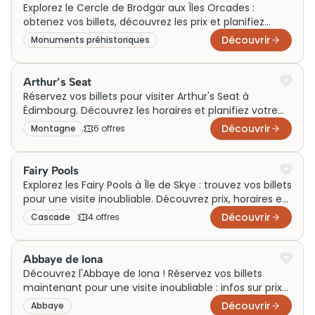
Explorez le Cercle de Brodgar aux Îles Orcades :
obtenez vos billets, découvrez les prix et planifiez
votre visite dès maintenant. Ne manquez pas cette
Découvrir
Monuments préhistoriques
aventure !
Arthur’s Seat
Réservez vos billets pour visiter Arthur's Seat à
Édimbourg. Découvrez les horaires et planifiez votre
visite incontournable dès maintenant !
Découvrir
Montagne
6
offre
s
Fairy Pools
Explorez les Fairy Pools à Île de Skye : trouvez vos billets
pour une visite inoubliable. Découvrez prix, horaires et
planifiez votre aventure !
Découvrir
Cascade
4
offre
s
Abbaye de Iona
Découvrez l'Abbaye de Iona ! Réservez vos billets
maintenant pour une visite inoubliable : infos sur prix
et horaires inclus. Ne manquez rien !
Découvrir
Abbaye