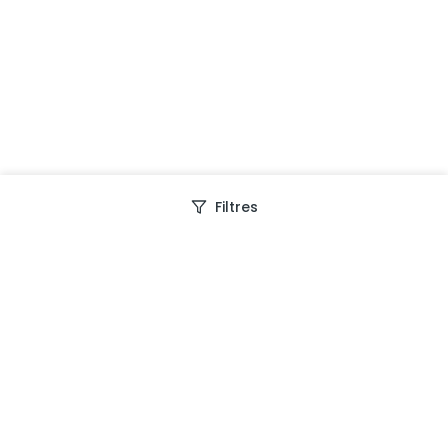
Filtres
Depuis 2013, Generation Voyage vous fait découvrir