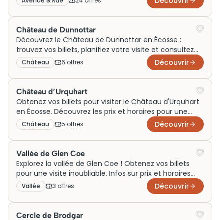
Découvrir
Avenue & Rue
24
offre
s
Château de Dunnottar
Découvrez le Château de Dunnottar en Écosse :
trouvez vos billets, planifiez votre visite et consultez
horaires et prix pour une expérience inoubliable.
Découvrir
Château
6
offre
s
Château d’Urquhart
Obtenez vos billets pour visiter le Château d'Urquhart
en Écosse. Découvrez les prix et horaires pour une
visite inoubliable!
Découvrir
Château
5
offre
s
Vallée de Glen Coe
Explorez la vallée de Glen Coe ! Obtenez vos billets
pour une visite inoubliable. Infos sur prix et horaires
disponibles. Prêt pour l'aventure ?
Découvrir
Vallée
3
offre
s
Cercle de Brodgar