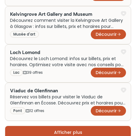
Kelvingrove Art Gallery and Museum
Découvrez comment visiter la Kelvingrove Art Gallery
à Glasgow : infos sur billets, prix et horaires pour
planifier votre visite dès aujourd'hui !
Découvrir
Musée d'art
Loch Lomond
Découvrez le Loch Lomond: infos sur billets, prix et
horaires. Optimisez votre visite avec nos conseils pour
explorer Argyll and Bute sans soucis!
Découvrir
Lac
39
offre
s
Viaduc de Glenfinnan
Réservez vos billets pour visiter le Viaduc de
Glenfinnan en Écosse. Découvrez prix et horaires pour
une visite inoubliable!
Découvrir
Pont
12
offre
s
Afficher plus