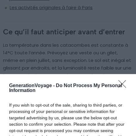
Les activités originales à faire à Paris
Ce qu’il faut anticiper avant d’entrer
La température dans les catacombes est constante à
14°C toute l’année. Prévoyez une veste ou un gilet,
même en plein juillet, sans exception. Le sol est inégal et
glissant par endroits, et la luminosité reste faible sur une
bonne partie du parcours : chaussures fermées
obligatoires, talons à proscrire.
GenerationVoyage -
Do Not Process My Personal
Information
Les sacs sont limités au format 40x30x20 cm, portés
If you wish to opt-out of the sale, sharing to third parties, or
devant ou à la main, et il n’y a pas de vestiaire sur place.
processing of your personal or sensitive information for
Vu que la sortie se trouve à environ 700 m de l’entrée,
targeted advertising by us, please use the below opt-out
impossible de déposer vos affaires et de revenir les
section to confirm your selection. Please note that after your
récupérer. Les poussettes sont interdites, prévoyez un
opt-out request is processed you may continue seeing