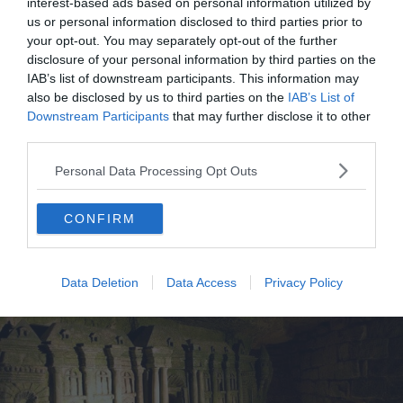
porte-bébé si vous venez avec un nourrisson. Les photos
interest-based ads based on personal information utilized by
us or personal information disclosed to third parties prior to
sont autorisées sans flash et sans trépied. Pas de
your opt-out. You may separately opt-out of the further
nourriture ni boisson dans le parcours, et les boissons
disclosure of your personal information by third parties on the
alcoolisées sont refusées à l’entrée. Les animaux ne sont
IAB’s list of downstream participants. This information may
pas admis, sauf chiens guides d’aveugle.
also be disclosed by us to third parties on the
IAB’s List of
Downstream Participants
that may further disclose it to other
third parties.
Personal Data Processing Opt Outs
CONFIRM
Qui peut (et qui ne peut pas) visiter
Data Deletion
Data Access
Privacy Policy