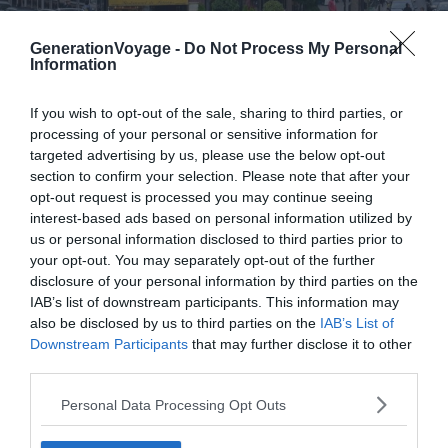
GenerationVoyage -
Do Not Process My Personal
Information
If you wish to opt-out of the sale, sharing to third parties, or
Crédit photo : Wikimédia – flightlog
processing of your personal or sensitive information for
targeted advertising by us, please use the below opt-out
Ces deux adresses du boulevard du
Montparnasse
section to confirm your selection. Please note that after your
opt-out request is processed you may continue seeing
méritent d’être présentées sans romantisme excessif.
interest-based ads based on personal information utilized by
Ce ne sont pas des restaurants confidentiels, et elles
us or personal information disclosed to third parties prior to
reçoivent autant de touristes que de Parisiens. Mais elles
your opt-out. You may separately opt-out of the further
ont une vraie histoire et une vraie utilité selon votre
disclosure of your personal information by third parties on the
situation.
La Coupole
, ouverte en 1927 avec son décor
IAB’s list of downstream participants. This information may
also be disclosed by us to third parties on the
IAB’s List of
Art déco classé, fournit un service continu de 8h30 à
Downstream Participants
that may further disclose it to other
minuit. C’est pratique si vous cherchez où manger après
third parties.
les catacombes de Paris à 16h et que les bistrots ont
fermé leur cuisine.
Personal Data Processing Opt Outs