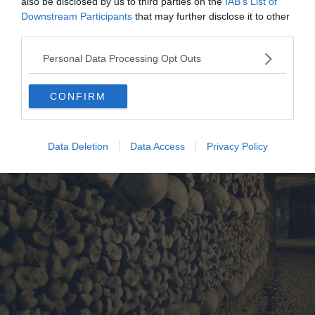
also be disclosed by us to third parties on the
IAB’s List of
Downstream Participants
that may further disclose it to other
third parties.
Personal Data Processing Opt Outs
Comment préparer l’enfant avant la
visite
CONFIRM
Data Deletion
Data Access
Privacy Policy