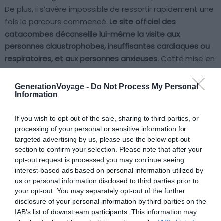
De plus, il s’avère impossible de ressortir rapidement une
fois le parcours commencé.
Le site officiel des
catacombes déconseille lui-même la visite aux
personnes claustrophobes, insuffisantes cardiaques ou
respiratoires, et aux personnes anxieuses.
Cette mise en
garde vaut pour les adultes comme pour les enfants.
GenerationVoyage -
Do Not Process My Personal
Information
Reportez aussi la visite des catacombes de Paris si votre
enfant est très sensible à la mort ou aux images de
If you wish to opt-out of the sale, sharing to third parties, or
corps. Même chose s’il fait des cauchemars facilement
processing of your personal or sensitive information for
ou présente une anxiété de fond, s’il a des difficultés
targeted advertising by us, please use the below opt-out
respiratoires (l’air est humide et frais, et les marches
section to confirm your selection. Please note that after your
demandent un effort), ou s’il est incapable de rester
opt-out request is processed you may continue seeing
interest-based ads based on personal information utilized by
calme dans un espace confiné pendant 1h. Ce n’est pas
us or personal information disclosed to third parties prior to
une question de courage : c’est une question de confort
your opt-out. You may separately opt-out of the further
et de bon sens.
disclosure of your personal information by third parties on the
IAB’s list of downstream participants. This information may