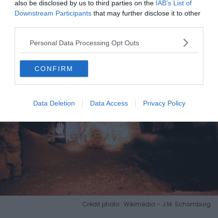
also be disclosed by us to third parties on the
IAB’s List of
Downstream Participants
that may further disclose it to other
third parties.
Illégal, et assumé
Personal Data Processing Opt Outs
CONFIRM
Data Deletion
Data Access
Privacy Policy
Crédit photo : Wikimédia – J.M. Schomburg