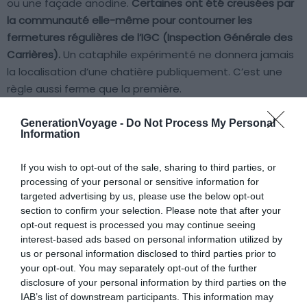
ou une façade anodine.
Certaines ont été creusées par
la communauté elle-même pour contourner les
fermetures régulières de l’IGC (Inspection Générale des
Carrières).
Un cataphile expérimenté ne donnera jamais
la localisation d’une chatière publiquement. C’est une
règle aussi ferme que la première.
GenerationVoyage -
Do Not Process My Personal
L’équipement minimum sérieux pour toute exploration
Information
urbaine dans les souterrains parisiens ne se négocie pas.
Il faut une lampe frontale avec batteries de rechange et
If you wish to opt-out of the sale, sharing to third parties, or
des cuissardes pour les secteurs inondés en période de
processing of your personal or sensitive information for
crue ou de forte pluviométrie. Sans oublier une boussole
targeted advertising by us, please use the below opt-out
et surtout une carte du secteur. Sans carte et sans
section to confirm your selection. Please note that after your
opt-out request is processed you may continue seeing
expérience, se perdre dans le GRS n’est pas une
interest-based ads based on personal information utilized by
hypothèse, c’est une certitude statistique.
us or personal information disclosed to third parties prior to
your opt-out. You may separately opt-out of the further
disclosure of your personal information by third parties on the
IAB’s list of downstream participants. This information may