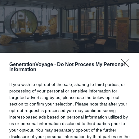
GenerationVoyage -
Do Not Process My Personal
Information
Crédit photo : Wikimédia – Chatsam
If you wish to opt-out of the sale, sharing to third parties, or
processing of your personal or sensitive information for
Le MAHB attire moins les foules que la Tapisserie, une
targeted advertising by us, please use the below opt-out
erreur à nos yeux. Installé dans l’ancien palais épiscopal,
section to confirm your selection. Please note that after your
opt-out request is processed you may continue seeing
le bâtiment associe architecture médiévale et
interest-based ads based on personal information utilized by
extensions contemporaines en verre avec une vraie
us or personal information disclosed to third parties prior to
cohérence.
Le parcours dévoile 800 pièces de porcelaine
your opt-out. You may separately opt-out of the further
de Bayeux du XIXe siècle et une collection pointue de
disclosure of your personal information by third parties on the