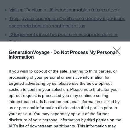
Visiter l'Occitanie : 10 incontournables à faire et voir
Trois joyaux cachés en Occitanie à découvrir pour une
escapade hors des sentiers battus
12 logements insolites pour une escapade dans le
Gard
Visiter Saint-Cyprien : 10 incontournables à faire et
GenerationVoyage -
Do Not Process My Personal
voir
Information
If you wish to opt-out of the sale, sharing to third parties, or
processing of your personal or sensitive information for
Rocamadour
targeted advertising by us, please use the below opt-out
section to confirm your selection. Please note that after your
opt-out request is processed you may continue seeing
interest-based ads based on personal information utilized by
us or personal information disclosed to third parties prior to
your opt-out. You may separately opt-out of the further
disclosure of your personal information by third parties on the
IAB’s list of downstream participants. This information may