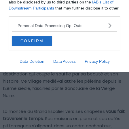
also be disclosed by us to third parties on the
IAB’s List of
Downstream Participants
that may further disclose it to other
third parties.
Personal Data Processing Opt Outs
CONFIRM
Shutterstock : Jon Ingall
Data Deletion
Data Access
Privacy Policy
Suspendue à une falaise calcaire,
Rocamadour
est une
destination qui coupe le souffle par sa beauté et son
histoire. Ce village médiéval attire les pèlerins depuis le
12ème siècle, fascinés par le Sanctuaire de la Vierge
Noire.
La montée du Grand Escalier vers ses chapelles
vous fait
traverser le temps
. Ses maisons en pierre et ses cafés
pittoresques s’alignent dans un cadre enchanteur,