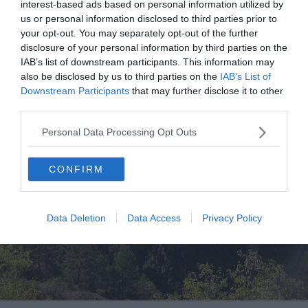
interest-based ads based on personal information utilized by
Un snack se trouve à 50 mètres du pont
us or personal information disclosed to third parties prior to
your opt-out. You may separately opt-out of the further
Le pont de la Mariée
disclosure of your personal information by third parties on the
IAB’s list of downstream participants. This information may
also be disclosed by us to third parties on the
IAB’s List of
Downstream Participants
that may further disclose it to other
third parties.
Personal Data Processing Opt Outs
CONFIRM
Data Deletion
Data Access
Privacy Policy