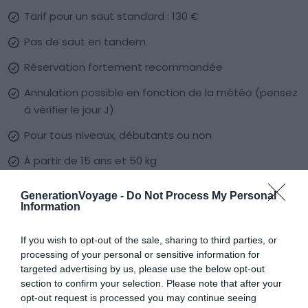
Tarif pour un saut standard : 130 €
Pas de saut en tandem
Réservation fortement recommandée
Annulation possible en fonction de la météo (pensez
à vérifier le jour J)
Pour tous niveaux, débutants ou non
À partir de 15 ans et 50 kg
Un certificat médical est demandé pour les plus de
GenerationVoyage -
Do Not Process My Personal
55 ans
Information
Une éco-participation de 2 € est demandée sur
If you wish to opt-out of the sale, sharing to third parties, or
place
processing of your personal or sensitive information for
targeted advertising by us, please use the below opt-out
Prévoir un sac à dos avec de l’eau, des bonnes
section to confirm your selection. Please note that after your
chaussures et un chapeau en cas de fortes chaleurs
opt-out request is processed you may continue seeing