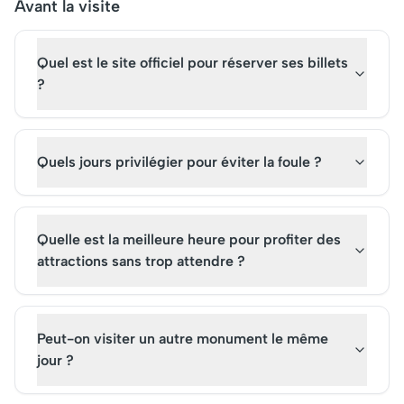
billets pour la Sagrada
expérience sensoriell
Avant la visite
Familia permet d'accéder à
unique. De nombreux
un chef-d'œuvre vivant, un
visiteurs achètent des
Quel est le site officiel pour réserver ses billets
incontournable pour saisir
pour des visites guidé
l'âme de la ville catalane.
de plonger dans son h
?
riche et ses traditions
vibrantes.
Quels jours privilégier pour éviter la foule ?
Quelle est la meilleure heure pour profiter des
attractions sans trop attendre ?
Peut-on visiter un autre monument le même
jour ?