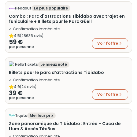
Headout
Le plus populaire
Combo : Parc d'attractions Tibidabo avec trajet en
funiculaire + Billets pour le Parc Güell
✓ Confirmation immédiate
4.5
(
28635
avis)
59 €
Voir l'offre
par personne
HelloTickets
Le mieux noté
Billets pour le parc d’attractions Tibidabo
✓ Confirmation immédiate
4.9
(
24
avis)
39 €
Voir l'offre
par personne
Tiqets
Meilleur prix
Zone panoramique du Tibidabo : Entrée + Cuca de
Llum & Accès TibiBus
✓ Confirmation immédiate