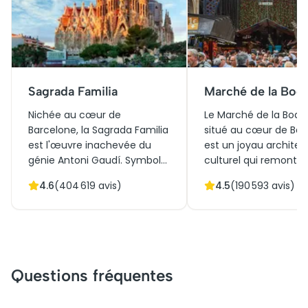
Sagrada Familia
Marché de la Boqu
Nichée au cœur de
Le Marché de la Boque
Barcelone, la Sagrada Familia
situé au cœur de Bar
est l'œuvre inachevée du
est un joyau architec
génie Antoni Gaudí. Symbole
culturel qui remonte a
de l'architecture moderniste,
siècle. Initialement u
4.6
(
404 619
avis)
4.5
(
190 593
avis)
elle fascine par ses tours
marché en plein air, il
élancées et ses façades
aujourd'hui un
sculptées minutieusement.
incontournable pour 
Une visite de la Sagrada
amateurs de gastron
Familia dévoile l'harmonie
les touristes. Avec se
entre nature et spiritualité,
colorés débordant de
Questions fréquentes
sa lumière intérieure
produits frais et locau
envoûtante. Réserver des
marché offre une