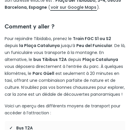
Son adresse exacte est :
Plaça del Tibidabo, 3-4, 08035
Barcelona, Espagne
(
voir sur Google Maps
).
Comment y aller ?
Pour rejoindre Tibidabo, prenez le
Train FGC S1 ou S2
depuis
la Plaça Catalunya
jusqu’à
Peu del Funicular
. De là,
un funiculaire vous transporte à la montagne. En
alternative, le
bus Tibibus T2A
depuis
Plaça Catalunya
vous déposera directement à l’entrée du parc. À quelques
kilomètres, le
Parc Güell
est seulement à 20 minutes en
taxi, offrant une combinaison parfaite de nature et de
culture. N’oubliez pas vos bonnes chaussures pour explorer,
car la zone est un dédale de découvertes panoramiques !
Voici un aperçu des différents moyens de transport pour
accéder à l’attraction :
Bus T2A