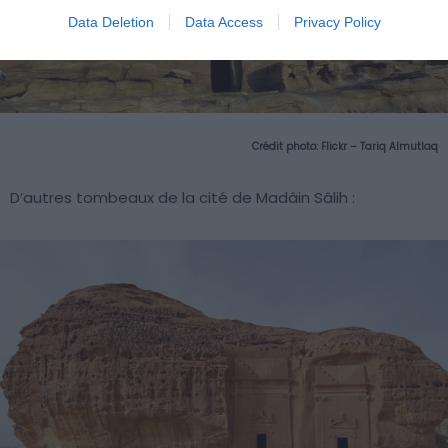
Data Deletion
Data Access
Privacy Policy
Crédit photo:
Flickr – Tariq Almutlaq
D’autres tombeaux de la cité de Madâin Sâlih :