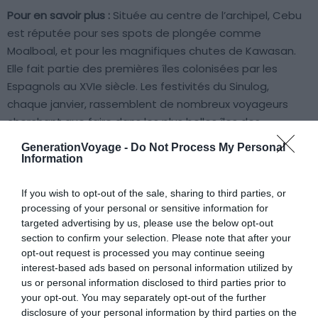
Pour en savoir plus :
Située au centre de l’archipel, Cebu
est réputée pour ses spots de plongée comme
Moalboal, et pour les magnifiques chutes de Kawasan.
Elle fait partie des premières îles colonisées par les
Espagnols au XVIe siècle. Les festivités du Sinulog,
chaque janvier, rassemblent de nombreux voyageurs
cherchant que faire dans les plus belles îles des
Philippines pour s’immerger dans la culture locale. Cebu
GenerationVoyage -
Do Not Process My Personal
City est aisément accessible depuis Manille ou d’autres
Information
îles. Des bus et des téléphériques locaux permettent de
visiter des sites emblématiques comme la Croix de
If you wish to opt-out of the sale, sharing to third parties, or
processing of your personal or sensitive information for
Magellan ou la Basilique de Santo Niño.
targeted advertising by us, please use the below opt-out
section to confirm your selection. Please note that after your
7. L’île de Camiguin
opt-out request is processed you may continue seeing
interest-based ads based on personal information utilized by
us or personal information disclosed to third parties prior to
your opt-out. You may separately opt-out of the further
disclosure of your personal information by third parties on the