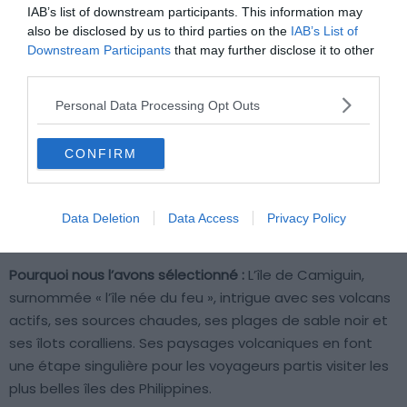
IAB’s list of downstream participants. This information may
also be disclosed by us to third parties on the
IAB’s List of
Downstream Participants
that may further disclose it to other
third parties.
Personal Data Processing Opt Outs
CONFIRM
Data Deletion
Data Access
Privacy Policy
Shutterstock – Paul Kiss
Pourquoi nous l’avons sélectionné :
L’île de Camiguin,
surnommée « l’île née du feu », intrigue avec ses volcans
actifs, ses sources chaudes, ses plages de sable noir et
ses îlots coralliens. Ses paysages volcaniques en font
une étape singulière pour les voyageurs partis visiter les
plus belles îles des Philippines.