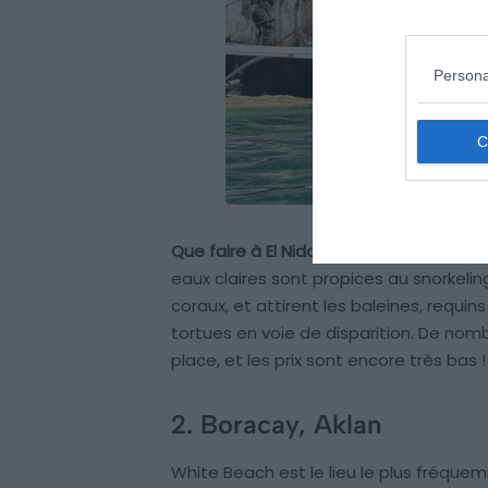
Persona
Que faire à El Nido ?
El Nido est une des
eaux claires sont propices au snorkel
coraux, et attirent les baleines, requi
tortues en voie de disparition. De nom
place, et les prix sont encore très bas !
2. Boracay, Aklan
White Beach est le lieu le plus fréqu