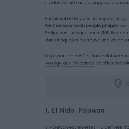
solidarité suite au passage de ce pui
Même si il reste dans les esprits, le ty
l’enthousiasme du peuple philippin
inci
Philippines : ses quelques
7100 îles
, bor
dans lesquelles on trouve une vie aqua
La plupart de ces îles sont relativemen
voyage aux Philippines
, voici les end
1. El Nido, Palawan
Si Palawan est en effet « la dernière f