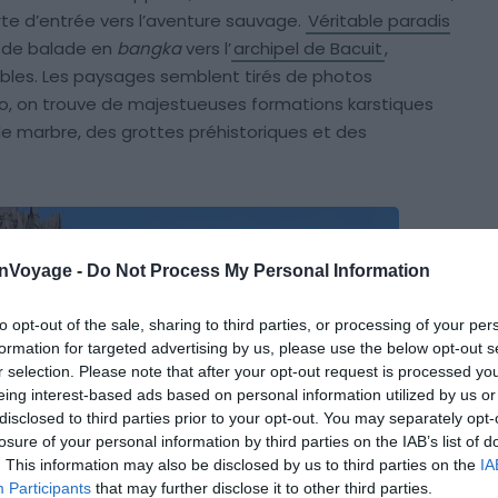
porte d’entrée vers l’aventure sauvage.
Véritable paradis
rt de balade en
bangka
vers l’
archipel de Bacuit
,
bles. Les paysages semblent tirés de photos
do, on trouve de majestueuses formations karstiques
 de marbre, des grottes préhistoriques et des
onVoyage -
Do Not Process My Personal Information
to opt-out of the sale, sharing to third parties, or processing of your per
formation for targeted advertising by us, please use the below opt-out s
r selection. Please note that after your opt-out request is processed y
eing interest-based ads based on personal information utilized by us or
disclosed to third parties prior to your opt-out. You may separately opt-
losure of your personal information by third parties on the IAB’s list of
. This information may also be disclosed by us to third parties on the
IA
Participants
that may further disclose it to other third parties.