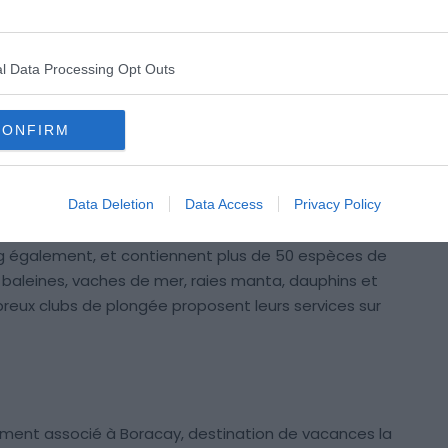
l Data Processing Opt Outs
CONFIRM
Data Deletion
Data Access
Privacy Policy
tination idéale et populaire pour les plongeurs. Les
ing également, et contiennent plus de 50 espèces de
ns baleines, vaches de mer, raies manta, dauphins et
breux clubs de plongée proposent leurs services sur
emment associé à Boracay, destination de vacances la