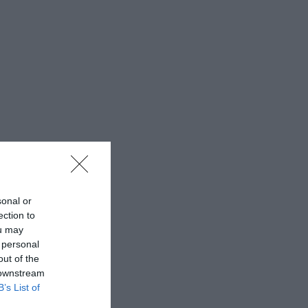
sonal or
ection to
ou may
 personal
out of the
 downstream
B’s List of