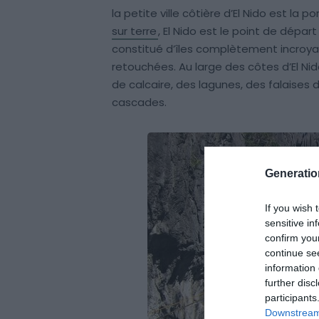
la petite ville côtière d’El Nido est la 
sur terre
, El Nido est le point de dépa
constitué d’îles complètement incroya
retouchées. Au large des côtes d’El Ni
de calcaire, des lagunes, des falaises
cascades.
Generati
If you wish 
sensitive in
confirm you
continue se
information 
further disc
participants
Downstream 