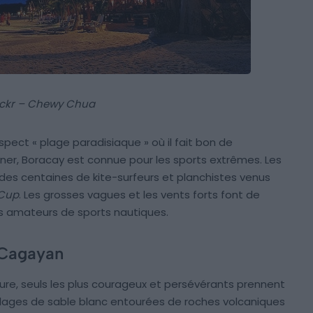
ickr – Chewy Chua
pect « plage paradisiaque » où il fait bon de
gner, Boracay est connue pour les sports extrêmes. Les
re des centaines de kite-surfeurs et planchistes venus
 Cup
. Les grosses vagues et les vents forts font de
es amateurs de sports nautiques.
e Cagayan
ture, seuls les plus courageux et persévérants prennent
s plages de sable blanc entourées de roches volcaniques