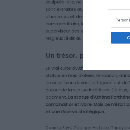
sculptée, elle, ne s’achève qu’en 432. 
sont extraites au mont Pentélique, à 17
d’hommes et de bêtes. Quatre noms go
Persona
commanditaire, Ictinos et Callicratè
superviseur des sculptures. Le Parthén
religieux : il dit au monde entier qu’A
Un trésor, pas un temple
Le vrai culte d’Athéna se déroulait aille
statue en bois d’olivier, le xoanon, dan
dressait bien devant la façade est du
autour de la statue intérieure. De plu
bâtiment.
La statue d’Athéna Parthéno
combinait or et ivoire. Mais ce n’était 
et une réserve stratégique.
Dans le
Livre II
de son Histoire, Thucydid