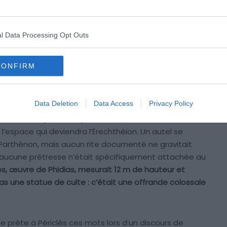
Pour le seul marbre pentélique, plus de 22 000 tonnes
 km du site. Elles sont taillées et acheminées à bras
uvernent le chantier : Périclès comme
l Data Processing Opt Outs
s comme architectes, Phidias comme maître d’œuvre et
on est autant un manifeste politique qu’un édifice
thènes domine, qu’Athènes dure.
CONFIRM
Data Deletion
Data Access
Privacy Policy
urs sur l’Acropole. Plus précisément autour d’une vieille
s l’espace qui deviendra l’Érechthéion. Un autel se
 Parthénon, mais aucun rite documenté ne gravitait
s, aucune prêtresse n’était spécifiquement attachée au
s, œuvre de Phidias, mesurait 12 m de hauteur et
pas une statue de culte : c’était une offrande colossale
e prête à Périclès ces mots lors d’un discours de