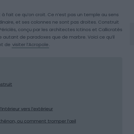
t à fait ce qu’on croit. Ce n’est pas un temple au sens
ordinaire, et ses colonnes ne sont pas droites. Construit
Périclès, conçu par les architectes Ictinos et Callicratès
tre autant de paradoxes que de marbre. Voici ce qu’il
nt de
visiter l’Acropole
.
struit
intérieur vers l’extérieur
rthénon, ou comment tromper l’œil