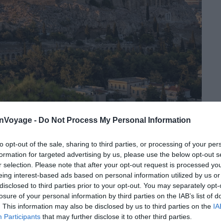
opole d’Athènes, Grèce
–
Crédit photo : Shutterstock – Sven Hansche
onVoyage -
Do Not Process My Personal Information
sort victorieuse et se retrouve à la tête d’une coalition
to opt-out of the sale, sharing to third parties, or processing of your per
dont elle gère le trésor commun.
Périclès décide
formation for targeted advertising by us, please use the below opt-out s
iné à financer la défense contre les Perses, pour bâtir
r selection. Please note that after your opt-out request is processed y
dent sur l’Acropole d’Athènes.
Les cités alliées
eing interest-based ads based on personal information utilized by us or
disclosed to third parties prior to your opt-out. You may separately opt-
losure of your personal information by third parties on the IAB’s list of
. This information may also be disclosed by us to third parties on the
IA
n 447 av. J.-C. et s’achèvent en 438. La décoration
Participants
that may further disclose it to other third parties.