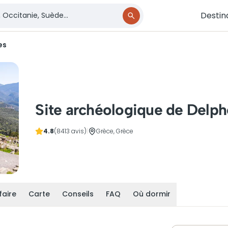
Destin
es
Site archéologique de Delph
4.8
(8413 avis)
|
Grèce, Grèce
faire
Carte
Conseils
FAQ
Où dormir