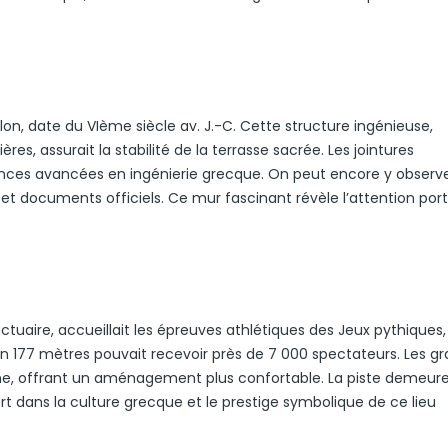
llon, date du VIème siècle av. J.-C. Cette structure ingénieuse,
es, assurait la stabilité de la terrasse sacrée. Les jointures
nces avancées en ingénierie grecque. On peut encore y observ
t documents officiels. Ce mur fascinant révèle l’attention por
uaire, accueillait les épreuves athlétiques des Jeux pythiques
on 177 mètres pouvait recevoir près de 7 000 spectateurs. Les gr
ine, offrant un aménagement plus confortable. La piste demeur
t dans la culture grecque et le prestige symbolique de ce lieu