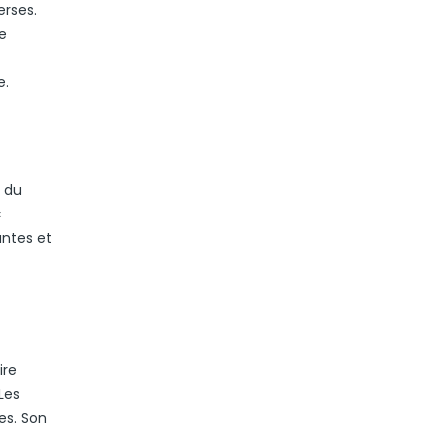
erses.
e
e.
t du
«
antes et
ire
 Les
es. Son