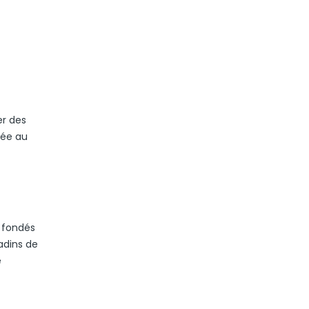
er des
tée au
, fondés
adins de
e