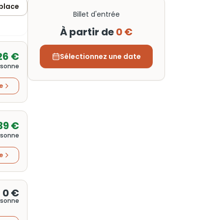
 place
Billet d'entrée
À partir de
0 €
26 €
Sélectionnez une date
rsonne
re
39 €
rsonne
re
0 €
rsonne