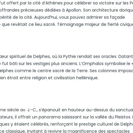
fut offert par la cité d’Athènes pour célébrer sa victoire sur les P
 offrandes précieuses dédiées à Apollon. Son architecture doriqu
périté de la cité. Aujourd’hui, vous pouvez admirer sa façade
 que revêtait ce lieu sacré. Témoignage majeur de fierté civiqu
ur spirituel de Delphes, où la Pythie rendait ses oracles. Datan
 fut bâti sur les vestiges plus anciens. L’Omphalos symbolise le 
Delphes comme le centre sacré de la Terre. Ses colonnes impos
troit entre religion et civilisation hellénique.
me siècle av. J.-C., s’épanouit en hauteur au-dessus du sanctua
teurs, il offrait un panorama saisissant sur la vallée du Pleistos.
es y étaient célébrés, renforçant le prestige culturel de Delph
ce classique, invitant à revivre la magnificence des spectacles