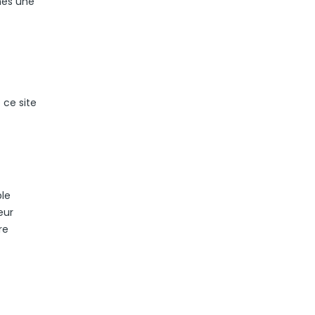
hes une
 ce site
ple
eur
re