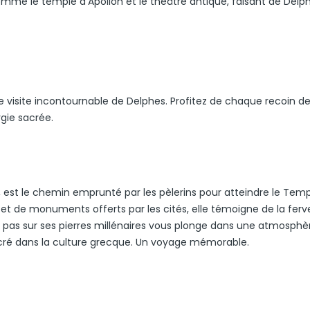
omme le temple d’Apollon et le théâtre antique, faisant de Delp
visite incontournable de Delphes. Profitez de chaque recoin de
gie sacrée.
, est le chemin emprunté par les pèlerins pour atteindre le Tem
 et de monuments offerts par les cités, elle témoigne de la ferv
e pas sur ses pierres millénaires vous plonge dans une atmosphè
sacré dans la culture grecque. Un voyage mémorable.