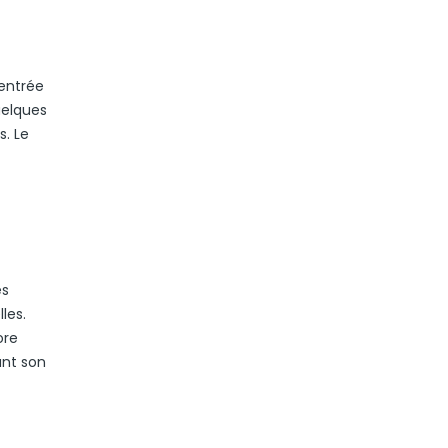
’entrée
uelques
. Le
es
les.
ore
ant son