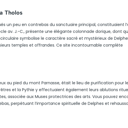
sa Tholos
ués un peu en contrebas du sanctuaire principal, constituaient l
iècle av. J.-C., présente une élégante colonnade dorique, dont q
culaire symbolise le caractère sacré et mystérieux de Delphes
usieurs temples et offrandes. Ce site incontournable complète
ux au pied du mont Parnasse, était le lieu de purification pour l
rêtres et la Pythie y effectuaient également leurs ablutions rituel
istes, associée aux Muses protectrices des arts. Vous pouvez enc
as, perpétuant l’importance spirituelle de Delphes et rehauss