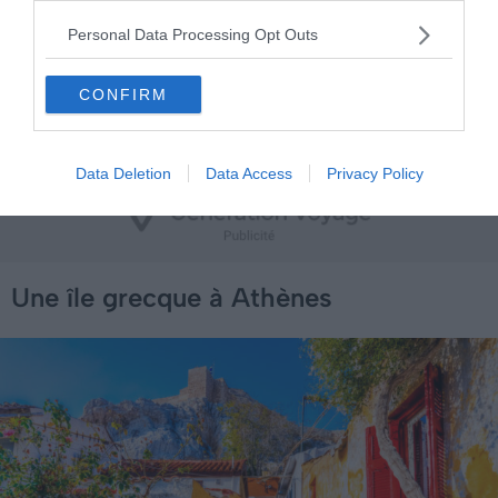
blanc, ce stade majestueux fut le théâtre des premiers
Personal Data Processing Opt Outs
Jeux Olympiques modernes en 1896. Un lieu où sport et
histoire se rencontrent, le stade continue
CONFIRM
d’impressionner les visiteurs par sa splendeur et son rôle
dans l’histoire sportive mondiale.
Data Deletion
Data Access
Privacy Policy
Une île grecque à Athènes