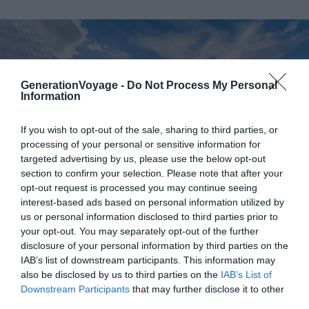
GenerationVoyage -
Do Not Process My Personal
Information
If you wish to opt-out of the sale, sharing to third parties, or
processing of your personal or sensitive information for
targeted advertising by us, please use the below opt-out
section to confirm your selection. Please note that after your
opt-out request is processed you may continue seeing
interest-based ads based on personal information utilized by
us or personal information disclosed to third parties prior to
your opt-out. You may separately opt-out of the further
Crédit photo : Sutterstock
disclosure of your personal information by third parties on the
IAB’s list of downstream participants. This information may
Le
Stade Panathénaïque
, également appelé
also be disclosed by us to third parties on the
IAB’s List of
Kallimarmaro, est
un véritable hommage à la tradition
Downstream Participants
that may further disclose it to other
olympique
. Construit presque entièrement en marbre
third parties.