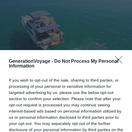
GenerationVoyage -
Do Not Process My Personal
Information
Crédit photo : SamBoat
If you wish to opt-out of the sale, sharing to third parties, or
processing of your personal or sensitive information for
Pour en savoir plus :
Partez à l’aventure sur le Lady M, un
targeted advertising by us, please use the below opt-out
bateau à moteur luxueux et confortable
, rénové en 2016.
section to confirm your selection. Please note that after your
Profitez de ses deux cabines avec six couchages, deux
opt-out request is processed you may continue seeing
salles de bain et son salon spacieux. Commencez votre
interest-based ads based on personal information utilized by
journée à Rethymnon et rejoignez le large.
us or personal information disclosed to third parties prior to
your opt-out. You may separately opt-out of the further
disclosure of your personal information by third parties on the