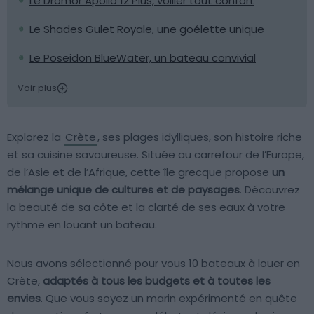
Le Dromor Apollo 12 Plus, voilier tout confort
Le Shades Gulet Royale, une goélette unique
Le Poseidon BlueWater, un bateau convivial
Voir plus
Explorez la
Crète
, ses plages idylliques, son histoire riche
et sa cuisine savoureuse. Située au carrefour de l’Europe,
de l’Asie et de l’Afrique, cette île grecque propose
un
mélange unique de cultures et de paysages
. Découvrez
la beauté de sa côte et la clarté de ses eaux à votre
rythme en louant un bateau.
Nous avons sélectionné pour vous 10 bateaux à louer en
Crète,
adaptés à tous les budgets et à toutes les
envies
. Que vous soyez un marin expérimenté en quête