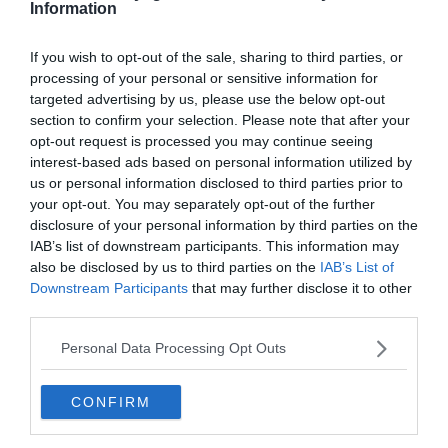
Information
encore davantage dans la culture locale, que dîtes vous
de faire une halte dans un
port ostréicole
?
If you wish to opt-out of the sale, sharing to third parties, or
processing of your personal or sensitive information for
Vous saurez d’abord tout sur l’élevage d’huîtres et aurez
targeted advertising by us, please use the below opt-out
la chance d’assister à une
dégustation avec un
section to confirm your selection. Please note that after your
ostréiculteur
. Si cela ne vous a pas suffisamment
opt-out request is processed you may continue seeing
interest-based ads based on personal information utilized by
rassasié, une pause pique-nique est prévue dans la
us or personal information disclosed to third parties prior to
journée sur un banc de sable. C’est également l’occasion
your opt-out. You may separately opt-out of the further
de faire un plouf pour se désaltérer non ?
disclosure of your personal information by third parties on the
IAB’s list of downstream participants. This information may
also be disclosed by us to third parties on the
IAB’s List of
Réservez ce bateau
Downstream Participants
that may further disclose it to other
third parties.
Personal Data Processing Opt Outs
CONFIRM
À lire aussi sur le guide Nouvelle Aquitaine :