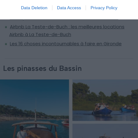
Visiter l’Île aux Oiseaux : réservations &amp; tarifs
Data Deletion
Data Access
Privacy Policy
Les 11 plus belles randonnées à faire en Gironde
Airbnb La Teste-de-Buch : les meilleures locations
Airbnb à La Teste-de-Buch
Les 16 choses incontournables à faire en Gironde
Les pinasses du Bassin