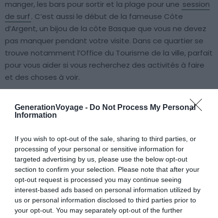
manger, les bars pour sortir et la plage pour une
session
de surf
. C’est aussi le début de la fameuse Côte
d’Argent, un bijou de la côte Basque que vous ne devez
pas manquer pendant votre visite. Dans ce quartier se
trouve notamment l’Office du Tourisme de la ville, parfait
pour vous aider si vous recherchez des activités à faire
et des choses à voir.
GenerationVoyage -
Do Not Process My Personal
Trouver un hôtel à Biscarrosse-plage
Information
If you wish to opt-out of the sale, sharing to third parties, or
A proximité des lacs
processing of your personal or sensitive information for
targeted advertising by us, please use the below opt-out
section to confirm your selection. Please note that after your
opt-out request is processed you may continue seeing
interest-based ads based on personal information utilized by
us or personal information disclosed to third parties prior to
your opt-out. You may separately opt-out of the further