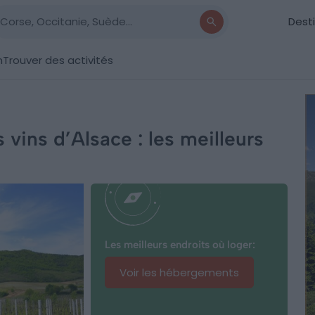
Dest
n
Trouver des activités
 vins d’Alsace : les meilleurs
Les meilleurs endroits où loger:
Voir les hébergements