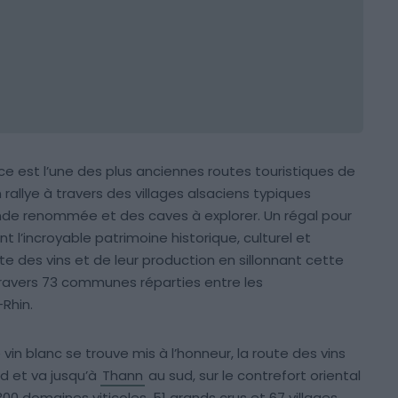
ce est l’une des plus anciennes routes touristiques de
 rallye à travers des villages alsaciens typiques
nde renommée et des caves à explorer. Un régal pour
t l’incroyable patrimoine historique, culturel et
rte des vins et de leur production en sillonnant cette
à travers 73 communes réparties entre les
Rhin.
vin blanc se trouve mis à l’honneur, la route des vins
d et va jusqu’à
Thann
au sud, sur le contrefort oriental
0 domaines viticoles, 51 grands crus et 67 villages