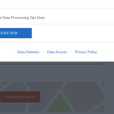
asbourg
, Molsheim est une commune de 9 286
ôtels où dormir à
Molsheim
, un centre-ville médiéval
 quelques bâtiments historiques : l’église Saint-
l Data Processing Opt Outs
 le Prieuré de la Chartreuse (1598), la Porte des
CONFIRM
Data Deletion
Data Access
Privacy Policy
sheim
Voir sur la carte