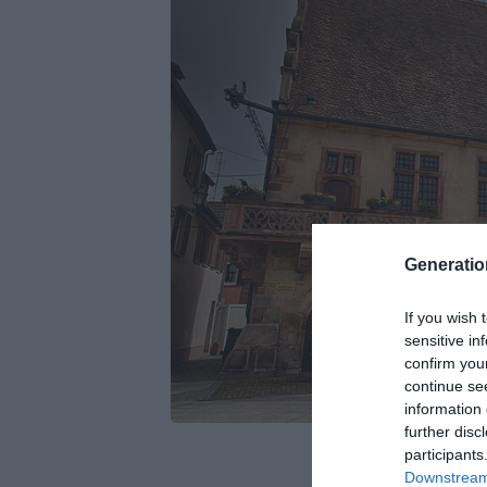
Generati
If you wish 
sensitive in
confirm you
continue se
information 
further disc
participants
Downstream 