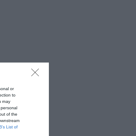
sonal or
ection to
ou may
 personal
out of the
 downstream
B’s List of