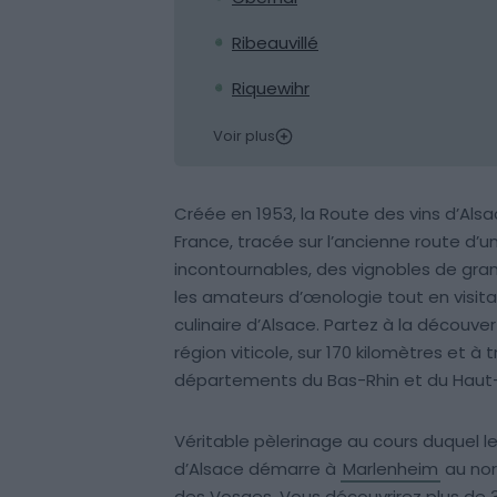
Ribeauvillé
Riquewihr
Voir plus
Créée en 1953, la Route des vins d’Alsa
France, tracée sur l’ancienne route d’un
incontournables, des vignobles de gra
les amateurs d’œnologie tout en visitan
culinaire d’Alsace. Partez à la découve
région viticole, sur 170 kilomètres et 
départements du Bas-Rhin et du Haut-
Véritable pèlerinage au cours duquel le 
d’Alsace démarre à
Marlenheim
au nor
des Vosges. Vous découvrirez plus de 30