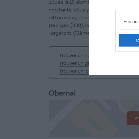
Située à 26 kilomètres à l’ouest de
Str
habitants. Vous y trouverez quelques h
pittoresque, des bars et restaurants et
Persona
Georges (1618), la chapelle Notre-Dame,
Forgerons (13ème et 14ème siècles).
Trouver un hôtel à Molsheim
Trouver un gîte à Molsheim
Trouver un logement Airbnb à Mol
Obernai