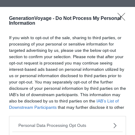
Appréciez la quiétude de ce bourg pendant quelques
GenerationVoyage -
Do Not Process My Personal
jours. Profitez de votre escapade pour contempler les
Information
coteaux des vignobles, surplombés par le château du
Haut-Koenigsbourg. N’hésitez pas à aller voir la belle rue
If you wish to opt-out of the sale, sharing to third parties, or
principale et la mairie de ce village au charme particulier.
processing of your personal or sensitive information for
targeted advertising by us, please use the below opt-out
Enfin, finissez votre visite par la dégustation des
section to confirm your selection. Please note that after your
confitures Églantines. Un vrai délice !
opt-out request is processed you may continue seeing
interest-based ads based on personal information utilized by
us or personal information disclosed to third parties prior to
your opt-out. You may separately opt-out of the further
disclosure of your personal information by third parties on the
À lire aussi sur le guide Grand Est :
IAB’s list of downstream participants. This information may
also be disclosed by us to third parties on the
IAB’s List of
Entre nature et patrimoine : les plus beaux itinéraires
Downstream Participants
that may further disclose it to other
à vélo au fil de l'eau en Alsace-Lorraine
third parties.
Dormir sur la route des vins d'Alsace : les meilleurs
Personal Data Processing Opt Outs
endroits où loger