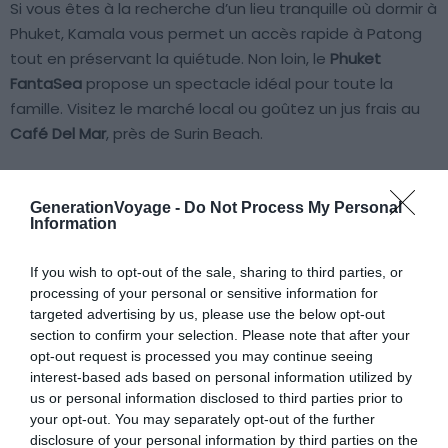
Si vous êtes à la recherche d’un lieu tranquille où dormir à
Phuket, Kamala vous permet un accès rapide à Patong
tout en préservant la quiétude. Non loin, le
Phuket
FantaSea
propose un spectacle idéal pour toute la
famille. Visitez le marché local ou goûtez un jus frais au
Café Del Mar
, près de Surin Beach.
GenerationVoyage -
Do Not Process My Personal
Information
If you wish to opt-out of the sale, sharing to third parties, or
Surin : pour les amateurs de luxe et de
processing of your personal or sensitive information for
tranquillité
targeted advertising by us, please use the below opt-out
section to confirm your selection. Please note that after your
opt-out request is processed you may continue seeing
interest-based ads based on personal information utilized by
us or personal information disclosed to third parties prior to
your opt-out. You may separately opt-out of the further
disclosure of your personal information by third parties on the