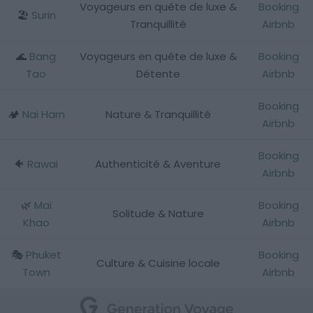
Voyageurs en quête de luxe &
Booking
🏖️
Surin
Tranquillité
Airbnb
🌊
Bang
Voyageurs en quête de luxe &
Booking
Tao
Détente
Airbnb
Booking
🏕️
Nai Harn
Nature & Tranquillité
Airbnb
Booking
🐠
Rawai
Authenticité & Aventure
Airbnb
🌿
Mai
Booking
Solitude & Nature
Khao
Airbnb
🎭
Phuket
Booking
Culture & Cuisine locale
Town
Airbnb