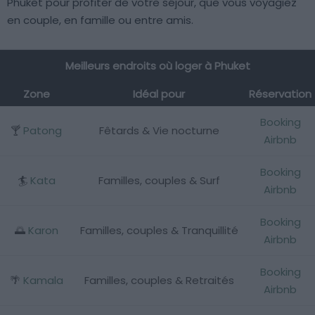
Phuket pour profiter de votre séjour, que vous voyagiez
en couple, en famille ou entre amis.
Meilleurs endroits où loger à Phuket
Zone
Idéal pour
Réservation
Booking
🍸
Patong
Fêtards & Vie nocturne
Airbnb
Booking
🏄
Kata
Familles, couples & Surf
Airbnb
Booking
🌅
Karon
Familles, couples & Tranquillité
Airbnb
Booking
🌴
Kamala
Familles, couples & Retraités
Airbnb