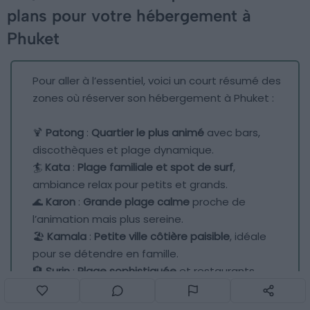
plans pour votre hébergement à
Phuket
Pour aller à l’essentiel, voici un court résumé des
zones où réserver son hébergement à Phuket :
🍹
Patong
:
Quartier le plus animé
avec bars,
discothèques et plage dynamique.
🏄
Kata
:
Plage familiale et spot de surf
,
ambiance relax pour petits et grands.
🌊
Karon
:
Grande plage calme
proche de
l’animation mais plus sereine.
🏖️
Kamala
:
Petite ville côtière paisible
, idéale
pour se détendre en famille.
🏨
Surin
:
Plage sophistiquée
et restaurants
raffinés pour un séjour haut de gamme.
🌴
Bang Tao
:
Longue plage tranquille
avec