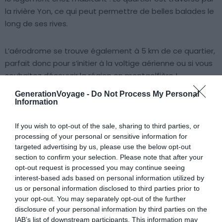
la rivière Yon, ce qui peut permettre de belles balades le
long de ses rives.
L’aérodrome se trouve également à 5 km de ce quartier,
parfait donc pour s’initier à la voltige aérienne ou si vous
souhaitez découvrir la région en montgolfière !
GenerationVoyage -
Do Not Process My Personal
Information
Trouver une maison de vacances à La
Courtaisière
If you wish to opt-out of the sale, sharing to third parties, or
processing of your personal or sensitive information for
targeted advertising by us, please use the below opt-out
Pont Morineau
section to confirm your selection. Please note that after your
opt-out request is processed you may continue seeing
interest-based ads based on personal information utilized by
us or personal information disclosed to third parties prior to
your opt-out. You may separately opt-out of the further
disclosure of your personal information by third parties on the
IAB’s list of downstream participants. This information may