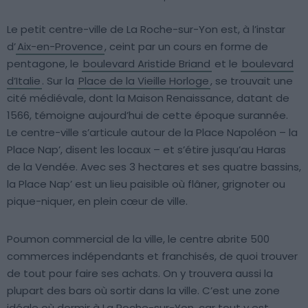
Le petit centre-ville de La Roche-sur-Yon est, à l’instar
d’
Aix-en-Provence
, ceint par un cours en forme de
pentagone, le
boulevard Aristide Briand
et le
boulevard
d’Italie
. Sur la
Place de la Vieille Horloge
, se trouvait une
cité médiévale, dont la Maison Renaissance, datant de
1566, témoigne aujourd’hui de cette époque surannée.
Le centre-ville s’articule autour de la Place Napoléon – la
Place Nap’, disent les locaux – et s’étire jusqu’au Haras
de la Vendée. Avec ses 3 hectares et ses quatre bassins,
la Place Nap’ est un lieu paisible où flâner, grignoter ou
pique-niquer, en plein cœur de ville.
Poumon commercial de la ville, le centre abrite 500
commerces indépendants et franchisés, de quoi trouver
de tout pour faire ses achats. On y trouvera aussi la
plupart des bars où sortir dans la ville. C’est une zone
idéale où dormir à La Roche-sur-Yon, car tout y est