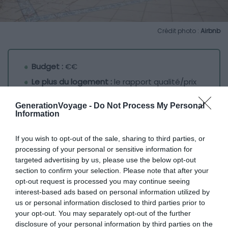
Crédit photo :
Airbnb
Budget :
€€
Le plus du logement :
le rapport qualité/prix
GenerationVoyage -
Do Not Process My Personal
Quel sublime logement que cette villa de La Tranche-
Information
sur-Mer ! Pouvant accueillir jusqu’à 6 personnes grâce à
ses 3 chambres, elle sera absolument parfaite pour des
If you wish to opt-out of the sale, sharing to third parties, or
vacances en famille, ou entre amis.
processing of your personal or sensitive information for
targeted advertising by us, please use the below opt-out
section to confirm your selection. Please note that after your
Située au cœur d’un quartier résidentiel, elle se trouve à
opt-out request is processed you may continue seeing
seulement quelques encablures du centre-ville de La
interest-based ads based on personal information utilized by
Tranche-sur-Mer, ainsi qu’à quelques minutes à pied de
us or personal information disclosed to third parties prior to
your opt-out. You may separately opt-out of the further
la « Plage des Grenelles », une jolie plage de sable fin
disclosure of your personal information by third parties on the
comme seule la Vendée a le secret.