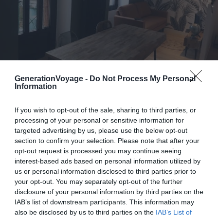
GenerationVoyage -
Do Not Process My Personal
Information
Crédit photo :
Airbnb
If you wish to opt-out of the sale, sharing to third parties, or
processing of your personal or sensitive information for
Budget :
€
targeted advertising by us, please use the below opt-out
Le plus du logement :
un décor atypique pour des
section to confirm your selection. Please note that after your
vacances cocooning
opt-out request is processed you may continue seeing
interest-based ads based on personal information utilized by
us or personal information disclosed to third parties prior to
your opt-out. You may separately opt-out of the further
Pour votre séjour en Vendée, quoi de mieux que ce
disclosure of your personal information by third parties on the
charmant appartement à La-Roche-sur-Yon ? À deux
IAB’s list of downstream participants. This information may
pas du centre historique, vous serez au cœur des
also be disclosed by us to third parties on the
IAB’s List of