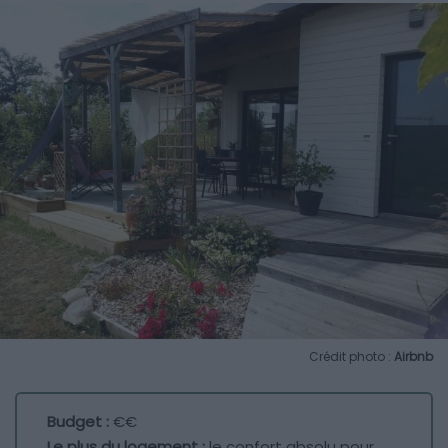
Crédit photo :
Airbnb
Budget :
€€
Le plus du logement :
le confort absolu pour