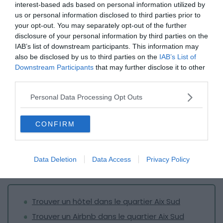
interest-based ads based on personal information utilized by
us or personal information disclosed to third parties prior to
your opt-out. You may separately opt-out of the further
disclosure of your personal information by third parties on the
IAB’s list of downstream participants. This information may
also be disclosed by us to third parties on the
IAB’s List of
Crédit photo:
Wikimedia – Andreas Hj.
Downstream Participants
that may further disclose it to other
third parties.
Les quartiers Aix Sud ont peu d’attraits touristiques et les
Personal Data Processing Opt Outs
loyers y sont moins élevés : c’est pour cela qu’on peut les
choisir pour y dormir à Aix. On se trouve à environ 20-30
CONFIRM
minutes de marche du centre-ville, et à quelques
minutes du Parc Jourdan – un joli parc où flâner -, du
campus universitaire (Centre Shuman d’Aix-Marseille) et
Data Deletion
Data Access
Privacy Policy
de l’autoroute pour aller dans le massif de l’Étoile.
Trouver un hôtel dans le quartier Aix Sud
Trouver un Airbnb dans le quartier Aix Sud