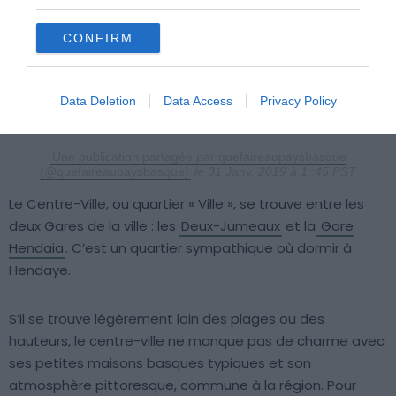
CONFIRM
Data Deletion
Data Access
Privacy Policy
Une publication partagée par quefaireaupaysbasque
(@quefaireaupaysbasque)
le 31 Janv. 2019 à 1 :45 PST
Le Centre-Ville, ou quartier « Ville », se trouve entre les
deux Gares de la ville : les
Deux-Jumeaux
et la
Gare
Hendaia
. C’est un quartier sympathique où dormir à
Hendaye.
S’il se trouve légèrement loin des plages ou des
hauteurs, le centre-ville ne manque pas de charme avec
ses petites maisons basques typiques et son
atmosphère pittoresque, commune à la région. Pour