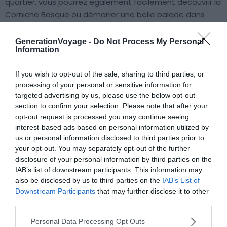
quartier, vous pourrez également facilement découvrir la
Corniche Basque ou démarrer une belle balade dans
l’arrière-pays.
GenerationVoyage -
Do Not Process My Personal
Information
Trouver un hôtel dans le secteur de Sopite /
If you wish to opt-out of the sale, sharing to third parties, or
Aguerria / Corniche
processing of your personal or sensitive information for
Trouver un Airbnb à Sopite
targeted advertising by us, please use the below opt-out
Trouver un Airbnb rue Aguerria
section to confirm your selection. Please note that after your
Trouver un Airbnb route de la Corniche
opt-out request is processed you may continue seeing
interest-based ads based on personal information utilized by
us or personal information disclosed to third parties prior to
Le Centre-Ville
your opt-out. You may separately opt-out of the further
disclosure of your personal information by third parties on the
IAB’s list of downstream participants. This information may
also be disclosed by us to third parties on the
IAB’s List of
Downstream Participants
that may further disclose it to other
third parties.
Personal Data Processing Opt Outs