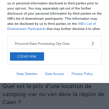
us or personal information disclosed to third parties prior to
pour mettre en place une
première rencontre
.
your opt-out. You may separately opt-out of the further
disclosure of your personal information by third parties on the
Le jour du départ, présentez votre permis de conduire
IAB’s list of downstream participants. This information may
et versez la
caution
.
also be disclosed by us to third parties on the
IAB’s List of
Downstream Participants
that may further disclose it to other
L’
état des lieux
est effectué et un contrat de
third parties.
location est signé entre les deux parties. Au retour,
Personal Data Processing Opt Outs
après avoir effectué un voyage inoubliable, signez
l’état des lieux de retour et le tour est joué !
CONFIRM
Louez un camping-car autour de Caen
Data Deletion
Data Access
Privacy Policy
Quel est le prix d’une location de
camping-car ou van dans la région de
Caen ?