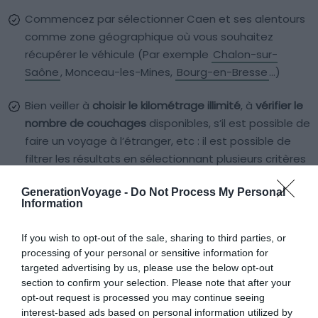
Commencez par sélectionner Caen et ses alentours
comme zone géographique où vous souhaitez
récupérer le véhicule (Par exemple
Chalon-sur-
Saône
, Monceau-les-Mines,
Bourg-en-Bresse
…)
Bien veiller à
choisir le kilométrage illimité
, à
vérifier le
nombre de couchages
disponibles, s’il est possible de
faire un voyage à l’étranger, etc : il est possible de
filtrer les résultats en sélectionnant plusieurs critères
de recherche
GenerationVoyage -
Do Not Process My Personal
Information
Effectuez une
demande de location en ligne
et
partagez les informations relatives à votre voyage
If you wish to opt-out of the sale, sharing to third parties, or
(dates, options de location, kilométrage, etc.) au
processing of your personal or sensitive information for
propriétaire.
targeted advertising by us, please use the below opt-out
section to confirm your selection. Please note that after your
Si votre demande est acceptée, vous aurez après
opt-out request is processed you may continue seeing
interest-based ads based on personal information utilized by
paiement accès aux coordonnées du propriétaire