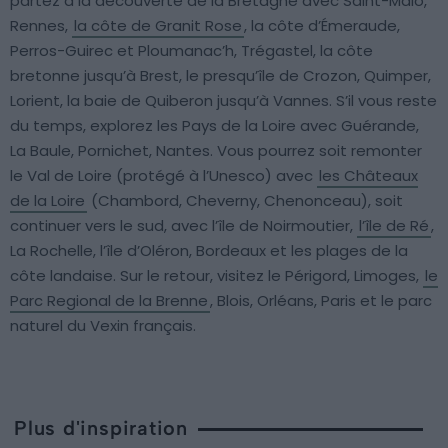
partez à la découverte de la Bretagne avec Saint-Malo,
Rennes,
la côte de Granit Rose
, la côte d’Émeraude,
Perros-Guirec et Ploumanac’h, Trégastel, la côte
bretonne jusqu’à Brest, le presqu’île de Crozon, Quimper,
Lorient, la baie de Quiberon jusqu’à Vannes. S’il vous reste
du temps, explorez les Pays de la Loire avec Guérande,
La Baule, Pornichet, Nantes. Vous pourrez soit remonter
le Val de Loire (protégé à l’Unesco) avec
les Châteaux
de la Loire
(Chambord, Cheverny, Chenonceau), soit
continuer vers le sud, avec l’île de Noirmoutier,
l’île de Ré
,
La Rochelle, l’île d’Oléron, Bordeaux et les plages de la
côte landaise. Sur le retour, visitez le Périgord, Limoges,
le
Parc Regional de la Brenne
, Blois, Orléans, Paris et le parc
naturel du Vexin français.
Plus d'inspiration