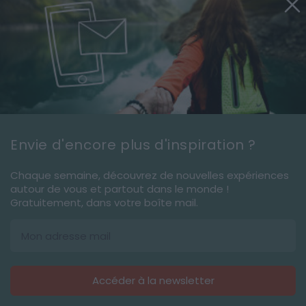
guide pour les vivre pleinement.
Qui sommes nous ?
Recrutement
Partenariats/Publicité
Contact
Envie d'encore plus d'inspiration ?
Signaler une erreur
Chaque semaine, découvrez de nouvelles expériences
autour de vous et partout dans le monde !
Gratuitement, dans votre boîte mail.
Suivez-nous sur les réseaux
© 2013-2026
Generation Voyage
Tous droits réservés -
CGU
-