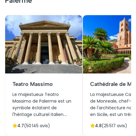
Palerme
Teatro Massimo
Cathédrale de Mo
Le majestueux Teatro
La majestueuse Cath
Massimo de Palerme est un
de Monreale, chef-d
symbole éclatant de
de l'architecture no
l'héritage culturel italien.
en Sicile, est un tréso
Inauguré en 1897, ce théâtre
historique et culturel.
4.7
(
50 145
avis)
4.8
(
25 517
avis)
néoclassique est l'un des
Construite au XIIe sièc
plus grands d'Europe, connu
allie harmonieuseme