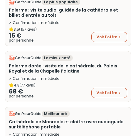
GetYourGuide
Le plus populaire
Palerme : visite audio-guidée de la cathédrale et
billet d'entrée au toit
✓ Confirmation immédiate
3.5
(
157
avis)
15 €
Voir l'offre
par personne
GetYourGuide
Le mieux noté
Palerme dorée : visite de la cathédrale, du Palais
Royal et de la Chapelle Palatine
✓ Confirmation immédiate
4.8
(
77
avis)
68 €
Voir l'offre
par personne
GetYourGuide
Meilleur prix
Cathédrale de Monreale et cloître avec audioguide
sur téléphone portable
✓ Confirmation immédiate