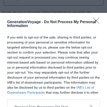
Envie de vous plonger dans l’ambiance vivante de
Majorque ? Cet hôtel,
situé à deux pas du centre
GenerationVoyage -
Do Not Process My Personal
historique de
Palma de Mallorca
, la capitale de l’île, est
Information
idéal ! Au Concepció by Nobis, vous séjournerez dans une
ancienne savonnerie du XVIe siècle rénové qui propose
If you wish to opt-out of the sale, sharing to third parties, or
une décoration de type scandinave. Un mélange
processing of your personal or sensitive information for
targeted advertising by us, please use the below opt-out
étonnant sur le papier, mais qui marche à merveille !
section to confirm your selection. Please note that after your
Ainsi, cette bâtisse design plaira aux amateurs
opt-out request is processed you may continue seeing
d’architecture et d’histoire. En plus, vous pourrez
interest-based ads based on personal information utilized by
facilement découvrir les merveilles de la ville et goûtez à
us or personal information disclosed to third parties prior to
l’effervescence locale, tout en logeant dans un endroit
your opt-out. You may separately opt-out of the further
disclosure of your personal information by third parties on the
calme. Profitez aussi de l’ambiance du bar de l’hôtel,
IAB’s list of downstream participants. This information may
fréquenté par les locaux, pour déguster un cocktail et
also be disclosed by us to third parties on the
IAB’s List of
des tapas dans une atmosphère résolument
Downstream Participants
that may further disclose it to other
majorquine.
third parties.
Personal Data Processing Opt Outs