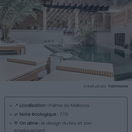
Crédit photo :
Fairmoove
📍
Localisation :
Palma de Mallorca
🌿
Note écologique :
7/10
💙
On aime :
le design du lieu et son
emplacement