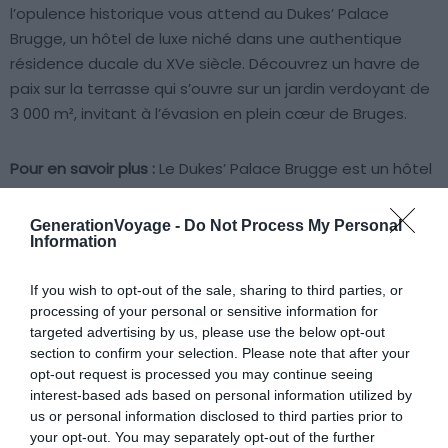
l’opulence historique vous attend au Dukes’ Palace
Brugge, un hôtel de luxe niché dans une authentique
résidence ducale du XVe siècle. Découvrez un havre de
paix sur la terrasse qui s’ouvre sur un jardin verdoyant de
3 000 m², invitant à l’évasion en plein cœur de Bruges.
Pour en savoir plus :
Le Dukes’ Palace Brugge est un hôtel
luxueux situé au cœur de Bruges. Il offre un mélange
unique d’histoire et de confort moderne. L’hôtel est
GenerationVoyage -
Do Not Process My Personal
Information
proche du Béguinage et du
musée Groeninge
. Il propose
même un parking souterrain sécurisé. En été, profitez de
If you wish to opt-out of the sale, sharing to third parties, or
la terrasse pour savourer des rafraîchissements tout en
processing of your personal or sensitive information for
admirant le jardin.
targeted advertising by us, please use the below opt-out
section to confirm your selection. Please note that after your
Durant votre escapade, dormez dans des chambres
opt-out request is processed you may continue seeing
interest-based ads based on personal information utilized by
style château avec de hauts plafonds et des détails
us or personal information disclosed to third parties prior to
d’époque, équipées de tout le confort moderne. Les
your opt-out. You may separately opt-out of the further