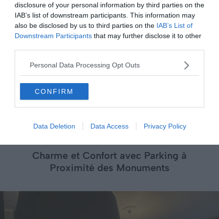
salles de bain en marbre garantissent élégance et
disclosure of your personal information by third parties on the
aisance. Pour vous détendre, profitez
du spa et du
IAB’s list of downstream participants. This information may
centre de fitness de l’hôtel
après une journée de
also be disclosed by us to third parties on the
IAB’s List of
Downstream Participants
that may further disclose it to other
découverte. Enfin, pour manger, le restaurant de l’hôtel
third parties.
sert une délicieuse cuisine belge de saison dans un
cadre convivial et raffiné.
Personal Data Processing Opt Outs
CONFIRM
Voir cet hôtel
Data Deletion
Data Access
Privacy Policy
Hotel Alegria
Charme et Confort avec Parking à
Proximité des Monuments