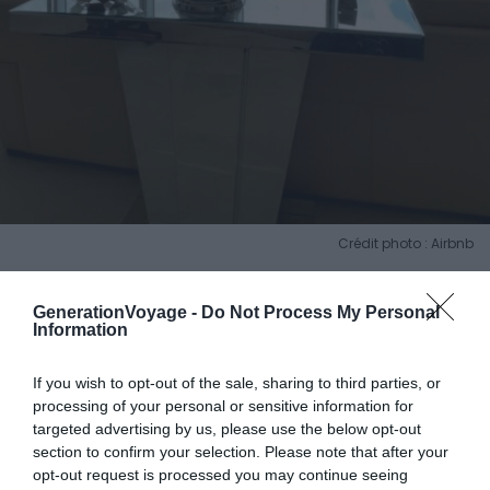
Crédit photo : Airbnb
GenerationVoyage -
Do Not Process My Personal
📸
Photos :
Voir les photos
Information
💶
Gamme :
Luxueux
💙
On aime :
Son confort et ses vues
If you wish to opt-out of the sale, sharing to third parties, or
époustouflantes
processing of your personal or sensitive information for
targeted advertising by us, please use the below opt-out
section to confirm your selection. Please note that after your
opt-out request is processed you may continue seeing
Pourquoi nous l’avons sélectionné :
En choisissant cet