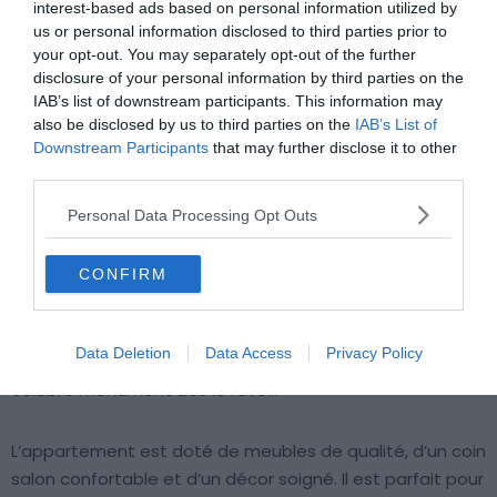
interest-based ads based on personal information utilized by
emplacement, vous vous offrez le spectacle saisissant
us or personal information disclosed to third parties prior to
de la Tamise qui s’étire
majestueusement sous vos
your opt-out. You may separately opt-out of the further
yeux, bordée par l’imprenable
skyline
londonienne. De
disclosure of your personal information by third parties on the
IAB’s list of downstream participants. This information may
jour comme de nuit, les
grandes baies vitrées
encadrent
also be disclosed by us to third parties on the
IAB’s List of
une scène vivante et lumineuse, promettant un
Downstream Participants
that may further disclose it to other
panorama sans égal sur l’effervescence de Londres.
third parties.
Personal Data Processing Opt Outs
Pour en savoir plus :
Pour une superbe vue sur
Big Ben
depuis un logement Airbnb à Londres, optez pour cet
CONFIRM
appartement familial. C’est un
hébergement haut de
gamme situé en étage élevé
. Il peut accueillir jusqu’à
quatre personnes, avec trois chambres chic et une salle
Data Deletion
Data Access
Privacy Policy
de bain en marbre. Profitez d’une vue panoramique sur le
célèbre monument dès le réveil.
L’appartement est doté de meubles de qualité, d’un coin
salon confortable et d’un décor soigné. Il est parfait pour