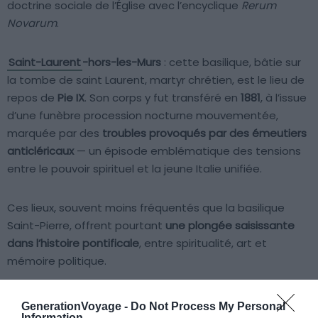
doctrine sociale de l’Église avec l’encyclique
Rerum
Novarum
.
Saint-Laurent
-hors-les-Murs
: cette basilique, bâtie sur
la tombe de saint Laurent, martyr chrétien, est le lieu de
repos de
Pie IX
. Son corps y fut transféré en
1881
, à l’issue
d’une funèbre procession nocturne mouvementée,
marquée par des
troubles provoqués par des émeutiers
anticléricaux
— un épisode emblématique des tensions
entre le pouvoir spirituel et la jeune Italie unifiée.
Ces lieux, souvent moins fréquentés que la basilique
Saint-Pierre, offrent pourtant
une plongée saisissante
dans l’histoire pontificale
, entre spiritualité, art et
mémoire politique.
GenerationVoyage -
Do Not Process My Personal
Information