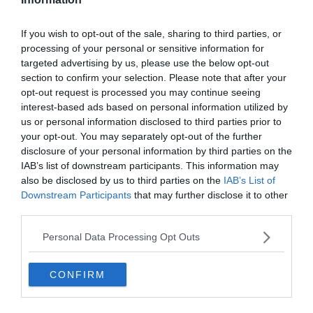
À lire aussi sur le guide Rome :
If you wish to opt-out of the sale, sharing to third parties, or
Visiter Rome : 10 incontournables à faire et voir
processing of your personal or sensitive information for
(Italie)
targeted advertising by us, please use the below opt-out
section to confirm your selection. Please note that after your
Rome en 3, 4 ou 5 jours : nos itinéraires pour un séjour
opt-out request is processed you may continue seeing
à Rome
interest-based ads based on personal information utilized by
Pourquoi Rome est-elle surnommée la "ville éternelle"
us or personal information disclosed to third parties prior to
your opt-out. You may separately opt-out of the further
? L'itinéraire pour tout savoir
disclosure of your personal information by third parties on the
10 idées de visites guidées à Rome
IAB’s list of downstream participants. This information may
also be disclosed by us to third parties on the
IAB’s List of
Downstream Participants
that may further disclose it to other
third parties.
Les papes… hors de Rome ? Une
histoire française
Personal Data Processing Opt Outs
CONFIRM