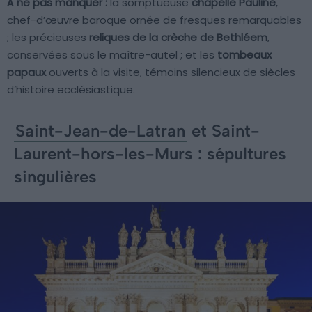
À ne pas manquer :
la somptueuse
chapelle Pauline
,
chef-d’œuvre baroque ornée de fresques remarquables
; les précieuses
reliques de la crèche de Bethléem
,
conservées sous le maître-autel ; et les
tombeaux
papaux
ouverts à la visite, témoins silencieux de siècles
d’histoire ecclésiastique.
Saint-Jean-de-Latran
et Saint-
Laurent-hors-les-Murs : sépultures
singulières