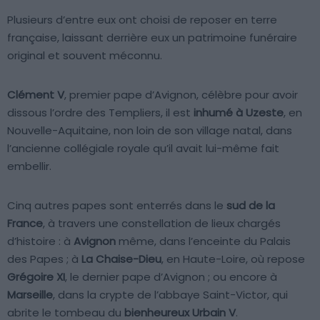
Plusieurs d’entre eux ont choisi de reposer en terre
française, laissant derrière eux un patrimoine funéraire
original et souvent méconnu.
Clément V
, premier pape d’Avignon, célèbre pour avoir
dissous l’ordre des Templiers, il est
inhumé à Uzeste
, en
Nouvelle-Aquitaine, non loin de son village natal, dans
l’ancienne collégiale royale qu’il avait lui-même fait
embellir.
Cinq autres papes sont enterrés dans le
sud de la
France
, à travers une constellation de lieux chargés
d’histoire : à
Avignon
même, dans l’enceinte du Palais
des Papes ; à
La Chaise-Dieu
, en Haute-Loire, où repose
Grégoire XI
, le dernier pape d’Avignon ; ou encore à
Marseille
, dans la crypte de l’abbaye Saint-Victor, qui
abrite le tombeau du
bienheureux Urbain V
.