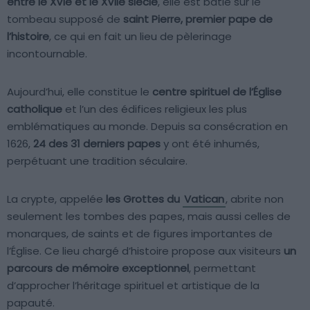
entre le XVIe et le XVIIe siècle
, elle est bâtie sur le
tombeau supposé de
saint Pierre, premier pape de
l’histoire
, ce qui en fait un lieu de pèlerinage
incontournable.
Aujourd’hui, elle constitue le
centre spirituel de l’Église
catholique
et l’un des édifices religieux les plus
emblématiques au monde. Depuis sa consécration en
1626,
24 des 31 derniers papes
y ont été inhumés,
perpétuant une tradition séculaire.
La crypte, appelée
les Grottes du
Vatican
, abrite non
seulement les tombes des papes, mais aussi celles de
monarques, de saints et de figures importantes de
l’Église. Ce lieu chargé d’histoire propose aux visiteurs
un
parcours de mémoire exceptionnel
, permettant
d’approcher l’héritage spirituel et artistique de la
papauté.