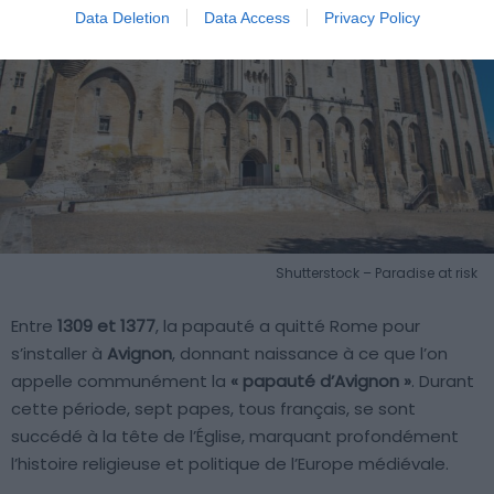
Data Deletion
Data Access
Privacy Policy
Shutterstock – Paradise at risk
Entre
1309 et 1377
, la papauté a quitté Rome pour
s’installer à
Avignon
, donnant naissance à ce que l’on
appelle communément la
« papauté d’Avignon »
. Durant
cette période, sept papes, tous français, se sont
succédé à la tête de l’Église, marquant profondément
l’histoire religieuse et politique de l’Europe médiévale.