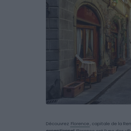
Découvrez
Florence
, capitale de la R
exceptionnel
, Florence est l’une des v