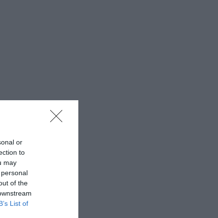
sonal or
ection to
ou may
 personal
out of the
 downstream
B’s List of