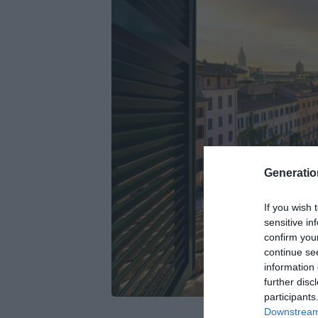
Generati
If you wish 
sensitive in
confirm you
continue se
information 
further disc
participants
Downstream 