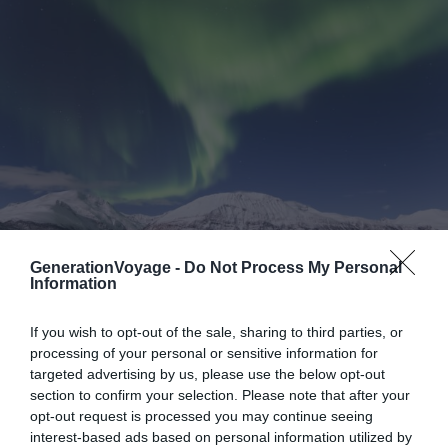
GenerationVoyage -
Do Not Process My Personal
Information
Shutterstock – Yuksel Photography
If you wish to opt-out of the sale, sharing to third parties, or
Pourquoi nous l’avons sélectionné :
Pour rendre votre
processing of your personal or sensitive information for
chasse aux aurores boréales plus agréable, vous pouvez
targeted advertising by us, please use the below opt-out
opter pour des hébergements adaptés et des activités
section to confirm your selection. Please note that after your
originales. Ainsi, vous aurez plus de chance de vivre une
opt-out request is processed you may continue seeing
interest-based ads based on personal information utilized by
expérience magique.