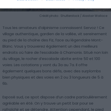
Crédit photo : Shutterstock / Alastair Wallace
Tous les amateurs d’alpinisme connaissent Servoz ! Ce
village authentique, gardien de la vallée, vit sereinement
au pied de la chaîne des Fiz, face au légendaire Mont-
Blanc. Vous y trouverez également un des meilleurs
endroits où faire de l’escalade à Chamonix. Situé non loin
du village, le rocher d’escalade abrite entre 50 et 100
voies. Les cotations y vont du 3a au 7a. Il offre
également quelques bons défis, avec des surplombs
bien physiques et des voies en 2 ou 3 longueurs de 5 à
6b.
Exposé sud, ce spot dispose d’un cadre particulièrement
agréable en été. On y trouve un petit bar pour se
rafraîchir et se détendre. Attention cependant, le pied