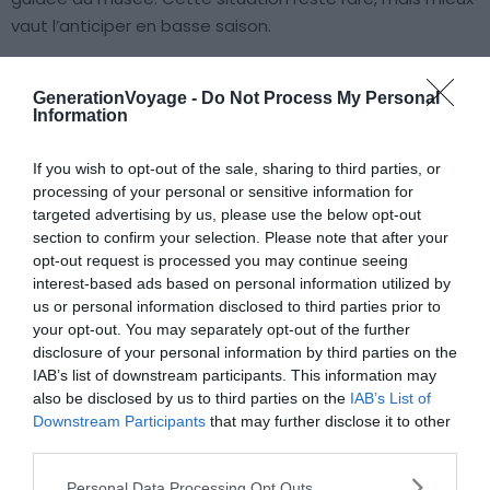
vaut l’anticiper en basse saison.
GenerationVoyage -
Do Not Process My Personal
Information
À lire aussi sur le guide Occitanie :
If you wish to opt-out of the sale, sharing to third parties, or
Où dormir autour du Pont du Gard ?
processing of your personal or sensitive information for
targeted advertising by us, please use the below opt-out
Pont du Gard en famille : baignade, canoë et musée,
section to confirm your selection. Please note that after your
comment organiser une journée complète ?
opt-out request is processed you may continue seeing
Les 20 choses incontournables à faire dans le Gard
interest-based ads based on personal information utilized by
us or personal information disclosed to third parties prior to
6 randonnées à faire au départ du Pont du Gard
your opt-out. You may separately opt-out of the further
disclosure of your personal information by third parties on the
IAB’s list of downstream participants. This information may
Prix et réservation : tarifs de la visite
also be disclosed by us to third parties on the
IAB’s List of
Downstream Participants
that may further disclose it to other
guidée du pont du Gard
third parties.
Les tarifs actuels s’élèvent à
15 € pour un adulte et 13 €
Personal Data Processing Opt Outs