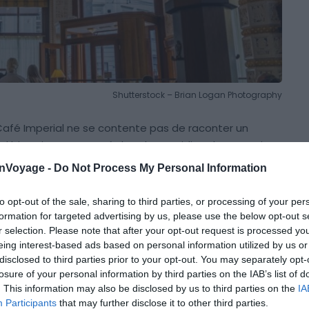
Shutterstock – Brian Logan Photography
afé Imperial ne se contente pas de raconter un
urel bien vivant et ancré dans le quotidien des Pragois.
é résonnent sur le pouls de l’instant présent.
onVoyage -
Do Not Process My Personal Information
st une visite immanquable pour plonger dans
to opt-out of the sale, sharing to third parties, or processing of your per
formation for targeted advertising by us, please use the below opt-out s
re se trouve au centre-ville et est ouvert depuis 1914
.
r selection. Please note that after your opt-out request is processed y
ale
ou de la Tour Poudrière, ou si vous faites du
eing interest-based ads based on personal information utilized by us or
m, le café est tout près. Son design Art Déco, avec
disclosed to third parties prior to your opt-out. You may separately opt-
 et des plafonds décorés, vous ramène dans le
losure of your personal information by third parties on the IAB’s list of
. This information may also be disclosed by us to third parties on the
IA
Participants
that may further disclose it to other third parties.