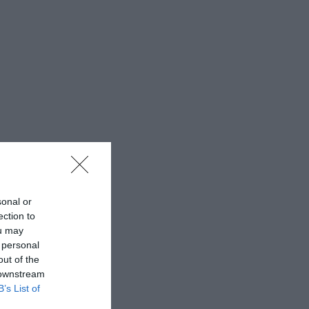
sonal or
ection to
ou may
 personal
out of the
 downstream
B’s List of