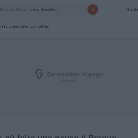
Dest
n
Trouver des activités
s où faire une pause à Prague