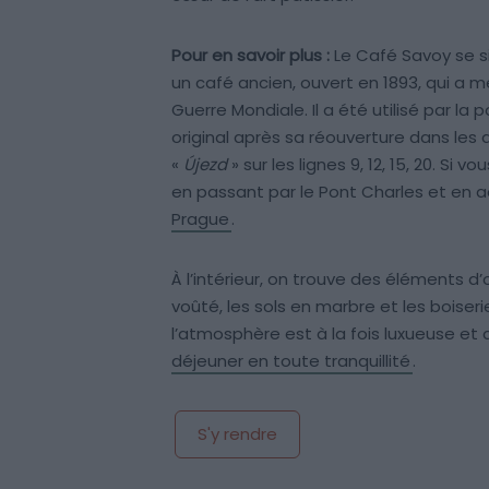
Pour en savoir plus :
Le Café Savoy se s
un café ancien, ouvert en 1893, qui a
Guerre Mondiale. Il a été utilisé par l
original après sa réouverture dans les a
«
Újezd
» sur les lignes 9, 12, 15, 20. Si 
en passant par le Pont Charles et en 
Prague
.
À l’intérieur, on trouve des éléments 
voûté, les sols en marbre et les boiser
l’atmosphère est à la fois luxueuse et c
déjeuner en toute tranquillité
.
S'y rendre