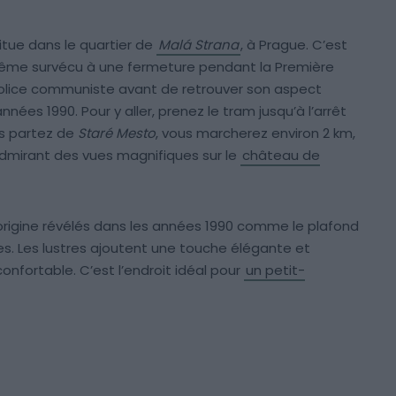
itue dans le quartier de
Malá Strana
, à Prague. C’est
 même survécu à une fermeture pendant la Première
a police communiste avant de retrouver son aspect
nnées 1990. Pour y aller, prenez le tram jusqu’à l’arrêt
vous partez de
Staré Mesto
, vous marcherez environ 2 km,
admirant des vues magnifiques sur le
château de
d’origine révélés dans les années 1990 comme le plafond
ies. Les lustres ajoutent une touche élégante et
onfortable. C’est l’endroit idéal pour
un petit-