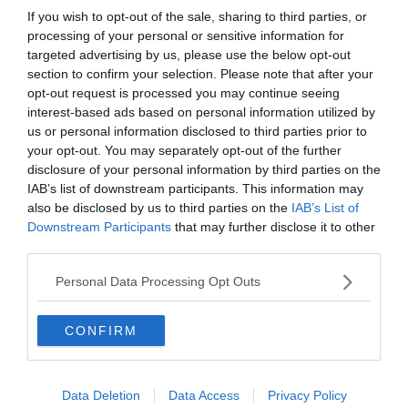
Enfin, vous assisterez à la messe du Pape, à la
If you wish to opt-out of the sale, sharing to third parties, or
délivrance de son message hebdomadaire et vous
processing of your personal or sensitive information for
pourrez ensuite chanter ou prier avec lui.
targeted advertising by us, please use the below opt-out
section to confirm your selection. Please note that after your
Crédit photo principale :
Flickr – Edgar Jiménez
opt-out request is processed you may continue seeing
interest-based ads based on personal information utilized by
us or personal information disclosed to third parties prior to
your opt-out. You may separately opt-out of the further
disclosure of your personal information by third parties on the
Plus d'inspiration
IAB’s list of downstream participants. This information may
also be disclosed by us to third parties on the
IAB’s List of
Downstream Participants
that may further disclose it to other
Où sont enterrés les papes ? Un voyage
third parties.
insolite sur les traces des souverains
pontifes
Personal Data Processing Opt Outs
Pourquoi cette porte du Vatican n’est
CONFIRM
ouverte qu’une fois tous les 25 ans ?
(C’est le cas en 2025)
Data Deletion
Data Access
Privacy Policy
Visiter Rome : 10 incontournables à faire