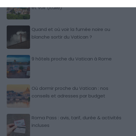
et voir (Italie)
Quand et où voir la fumée noire ou
blanche sortir du Vatican ?
9 hôtels proche du Vatican à Rome
Où dormir proche du Vatican : nos
conseils et adresses par budget
Roma Pass : avis, tarif, durée & activités
incluses