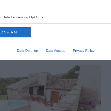
nées ou du vélo dans la nature, ainsi que des activités
a montgolfière, des visites guidées de châteaux et de
l Data Processing Opt Outs
CONFIRM
Data Deletion
Data Access
Privacy Policy
iscine dans une ferme rénovée