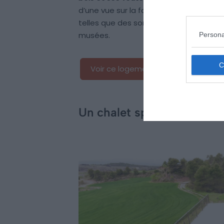
d’une vue sur la forêt, faire des randon
telles que des sorties équestres, de l
musées.
Persona
Voir ce logement
Un chalet spacieux avec p