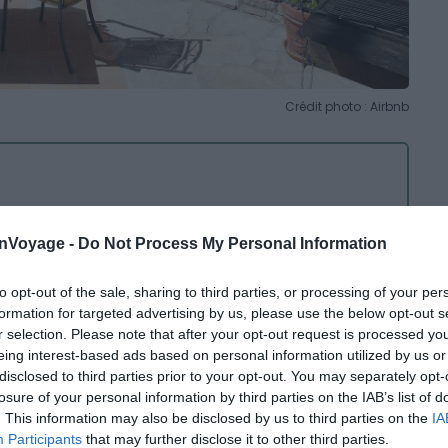
Crédit photo : Airbnb
 en pierres
onVoyage -
Do Not Process My Personal Information
t situé pour explorer les
villages
médiévaux et les
to opt-out of the sale, sharing to third parties, or processing of your per
els que Cervera, Igualada et Manresa. Les montagnes de
formation for targeted advertising by us, please use the below opt-out s
r selection. Please note that after your opt-out request is processed y
a, la
route cistercienne
,
Montblanc
,
Solsona
et
eing interest-based ads based on personal information utilized by us or
nt une multitude d’options pour les
activités de plein air
.
disclosed to third parties prior to your opt-out. You may separately opt-
losure of your personal information by third parties on the IAB’s list of
que avec des murs en pierre préservés, son plafond en
. This information may also be disclosed by us to third parties on the
IA
Participants
that may further disclose it to other third parties.
tique et authentique. En bonus, vous pourrez profiter