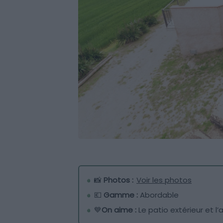
📸
Photos :
Voir les photos
💶
Gamme :
Abordable
💙
On aime :
Le patio extérieur et l