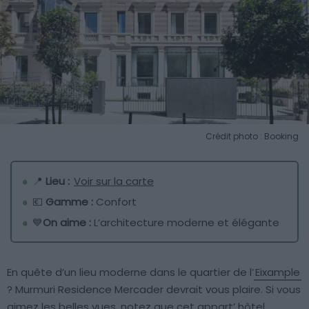
Crédit photo : Booking
📍
Lieu :
Voir sur la carte
💶
Gamme :
Confort
💙
On aime :
L’architecture moderne et élégante
En quête d’un lieu moderne dans le quartier de l’
Eixample
? Murmuri Residence Mercader devrait vous plaire. Si vous
aimez les belles vues, notez que cet appart’ hôtel