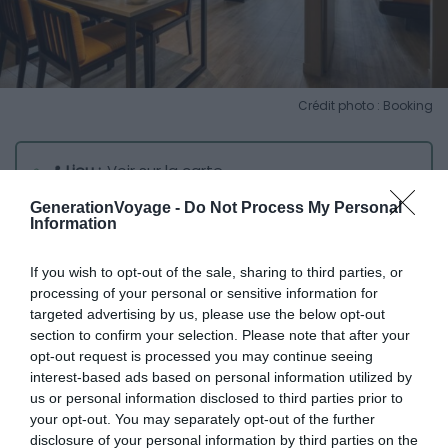
Crédit photo : Booking
📍
Lieu :
Voir sur la carte
💶
Gamme :
Confort
GenerationVoyage -
Do Not Process My Personal
Information
💙
On aime :
La proximité de la Boqueria
If you wish to opt-out of the sale, sharing to third parties, or
La localisation en plein centre est parfaite. L’endroit est
processing of your personal or sensitive information for
situé
près de nombreux restaurants, bars et boutiques
,
targeted advertising by us, please use the below opt-out
vous avez tout ce qu’il faut pour divertir et vous
section to confirm your selection. Please note that after your
opt-out request is processed you may continue seeing
restaurer. Normal, puisque cet appart’hôtel à Barcelone
interest-based ads based on personal information utilized by
se trouve
sur le célèbre boulevard des « Ramblas »
,
us or personal information disclosed to third parties prior to
l’artère la plus emblématique et la plus animée de
your opt-out. You may separately opt-out of the further
Barcelone. Enfin, la station de métro Plaza Catalunya à
disclosure of your personal information by third parties on the