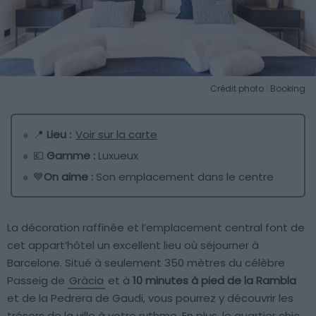
Crédit photo : Booking
📍
Lieu :
Voir sur la carte
💶
Gamme :
Luxueux
💙
On aime :
Son emplacement dans le centre
La décoration raffinée et l’emplacement central font de
cet appart’hôtel un excellent lieu où séjourner à
Barcelone. Situé à seulement 350 mètres du célèbre
Passeig de
Gràcia
et à
10 minutes à pied de la Rambla
et de la Pedrera de Gaudi, vous pourrez y découvrir les
trésors de la ville à votre rythme. En plus, le quartier chic