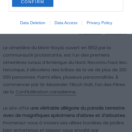
CONFIRM
Data Deletion
Data Access
Privacy Policy
Shutterstock – Kristi Blokhin
Le cimetière du Mont-Royal, ouvert en 1852 par la
communauté protestante, est l’un des premiers
cimetières ruraux d’Amérique du Nord. Reconnu haut lieu
historique, il dévoilera des bribes de la vie de plus de 200
000 personnes. Parmi elles, plusieurs personnalités. À
commencer par Sir Alexander Tilloch Galt, l’un des Pères
de la
Confédération canadienne
.
Le site offre
une véritable allégorie du paradis terrestre
avec de magnifiques spécimens d’arbres et d’arbustes
.
Promenez-vous à travers ses allées bordées de jardins
bien entretenus et laissez-vous envahir par