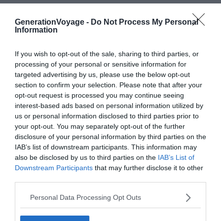
Dormir à Montréal : les meilleurs quartiers où loger
Visiter Montreal : les 12 choses incontournables à
GenerationVoyage -
Do Not Process My Personal
Information
faire
6 activités & visites à faire à Montréal au printemps
If you wish to opt-out of the sale, sharing to third parties, or
8 activités & visites à faire à Montréal en été
processing of your personal or sensitive information for
targeted advertising by us, please use the below opt-out
section to confirm your selection. Please note that after your
opt-out request is processed you may continue seeing
Se promener au cimetière Mont-Royal
interest-based ads based on personal information utilized by
us or personal information disclosed to third parties prior to
your opt-out. You may separately opt-out of the further
disclosure of your personal information by third parties on the
IAB’s list of downstream participants. This information may
also be disclosed by us to third parties on the
IAB’s List of
Downstream Participants
that may further disclose it to other
third parties.
Personal Data Processing Opt Outs