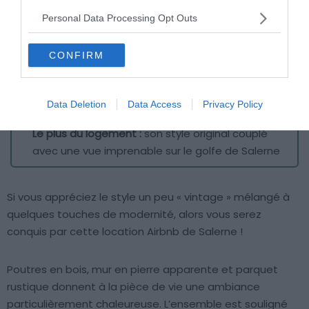
Personal Data Processing Opt Outs
CONFIRM
Crédit photo :
Airbnb
Data Deletion
Data Access
Privacy Policy
Budget :
€€€
Le plus du logement :
son style original couplé
avec une vue imprenable sur le golfe de Salerne
Si vous appréciez le style un peu « vintage » mélangé à
quelques touches de modernité, alors vous serez
conquis par cette location Airbnb de Salerne !
Poutres en bois, mur en pierre apparente et parquet
rustique donnent à la pièce de vie une ambiance
particulièrement chaleureuse. L’ensemble est souligné