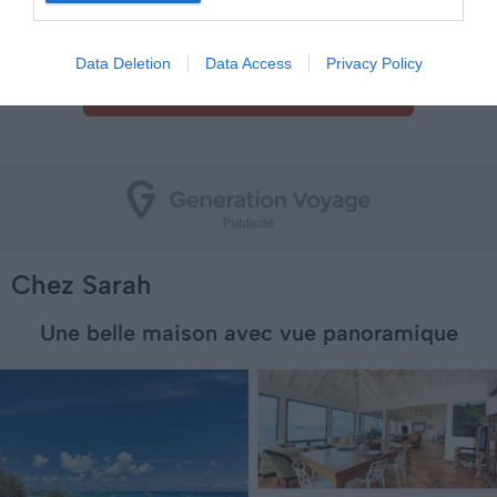
vous sombrerez dans les bras de Morphée.
Data Deletion
Data Access
Privacy Policy
Optez pour un séjour en bord de mer
Chez Sarah
Une belle maison avec vue panoramique