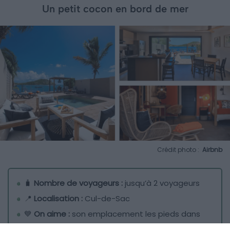
Un petit cocon en bord de mer
Crédit photo :
Airbnb
🧳
Nombre de voyageurs :
jusqu’à 2 voyageurs
📍
Localisation :
Cul-de-Sac
💙
On aime :
son emplacement les pieds dans
l’eau