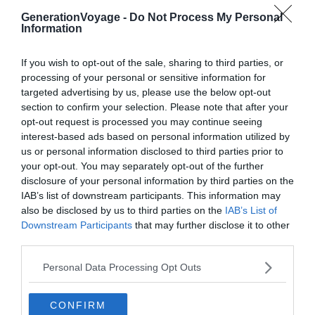
GenerationVoyage -
Do Not Process My Personal
Information
Vous rêvez de
vacances au bord de mer
? Là où les
rayons du soleil font scintiller une magnifique eau
If you wish to opt-out of the sale, sharing to third parties, or
turquoise ? La Villa Jade est faite pour vous ! Situé dans
processing of your personal or sensitive information for
la baie de Cul-de-Sac,
face à la réserve naturelle et les
targeted advertising by us, please use the below opt-out
îlets de Pinel
, cet Airbnb à Saint-Martin a tout du havre
section to confirm your selection. Please note that after your
opt-out request is processed you may continue seeing
de paix.
interest-based ads based on personal information utilized by
us or personal information disclosed to third parties prior to
Avec un
paysage d’exception en toile de fond
et le bruit
your opt-out. You may separately opt-out of the further
des vagues comme musique d’ambiance, vous aurez
disclosure of your personal information by third parties on the
IAB’s list of downstream participants. This information may
l’impression d’être au paradis. Profitez des journées
also be disclosed by us to third parties on the
IAB’s List of
ensoleillées sur la grande terrasse, lézardez des heures
Downstream Participants
that may further disclose it to other
autour de la piscine ou partez explorer les environs en
third parties.
kayak depuis le ponton privatif.
Personal Data Processing Opt Outs
Le soir, confortablement installés dans
un intérieur
cocooning
, c’est avec des souvenirs plein la tête que
CONFIRM