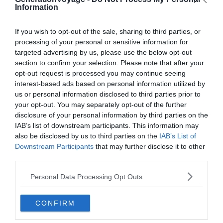
l’impression de voyager. Vous y découvrirez des
Information
centaines d’arbres et de fleurs que vous ne verrez nulle
part ailleurs, allant de l’Armorique à l’Australie en passant
If you wish to opt-out of the sale, sharing to third parties, or
par l’Asie et la Méditerranée.
processing of your personal or sensitive information for
targeted advertising by us, please use the below opt-out
section to confirm your selection. Please note that after your
Le Conservatoire botanique de Brest est facilement
opt-out request is processed you may continue seeing
accessible en bus et offre un accès libre et gratuit au
interest-based ads based on personal information utilized by
public toute l’année, avec des horaires variés selon les
us or personal information disclosed to third parties prior to
your opt-out. You may separately opt-out of the further
saisons. Le site dispose de tables de pique-nique pour
disclosure of your personal information by third parties on the
prolonger votre expérience tout en profitant de la
IAB’s list of downstream participants. This information may
nature environnante. Vous pourrez vous enivrer du
also be disclosed by us to third parties on the
IAB’s List of
parfum des plantes en contemplant simplement le
Downstream Participants
that may further disclose it to other
spectacle de la nature qui s’offre à vos yeux.
third parties.
Personal Data Processing Opt Outs
CONFIRM
À lire aussi sur le guide Brest :