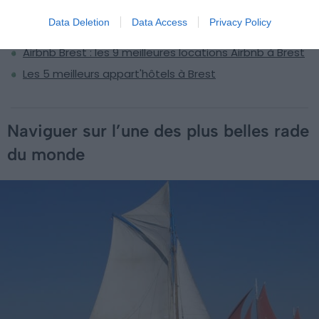
Visiter Brest : les 12 choses incontournables à faire
Data Deletion
Data Access
Privacy Policy
7 façons originales de découvrir Brest et ses environs
Airbnb Brest : les 9 meilleures locations Airbnb à Brest
Les 5 meilleurs appart'hôtels à Brest
Naviguer sur l’une des plus belles rade
du monde