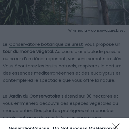
Wikimedia – conservatoire.brest
Le
Conservatoire botanique de Brest
vous propose un
tour du monde végétal
. Au cours d’une balade paisible
au cœur d’un décor reposant, vos sens seront stimulés.
Vous écouterez les bruits naturels, respirerez le parfum
des essences méditerranéennes et des eucalyptus et
contemplerez le spectacle que vous offre la nature.
Le
Jardin du Conservatoire
s’étend sur 30 hectares et
vous emmènera découvrir des espèces végétales du
monde entier. Des plantes protégées et menacées
coexistent avec des variétés plus communes,
organisées par origine géographique afin de donner
GenerationVoyage -
Do Not Process My Personal