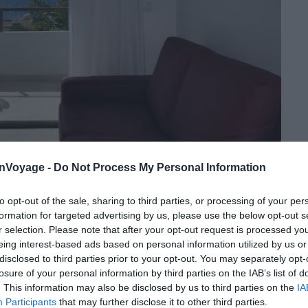
Crédit photo :
Airbnb
onVoyage -
Do Not Process My Personal Information
to opt-out of the sale, sharing to third parties, or processing of your per
formation for targeted advertising by us, please use the below opt-out s
n
r selection. Please note that after your opt-out request is processed y
eing interest-based ads based on personal information utilized by us or
disclosed to third parties prior to your opt-out. You may separately opt-
Atlantique et sur la
réserve naturelle
depuis les
losure of your personal information by third parties on the IAB’s list of
lement entretenu. Prenez votre petit-déjeuner sur la
. This information may also be disclosed by us to third parties on the
IA
rteventura, avant d’aller vous balader à pied. Morro
Participants
that may further disclose it to other third parties.