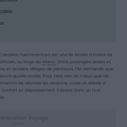
rralejo
as
 Canaries, Fuerteventura est une île située à moins de
africain, au large du
Maroc
. Entre paysages arides et
ans et anciens villages de pêcheurs, l’île demande que
ésors qu’elle recèle. Pour cela, rien de mieux que de
ermettra de sillonner les environs. Louer un Airbnb à
er confort et dépaysement. Faisons donc un tour
le.