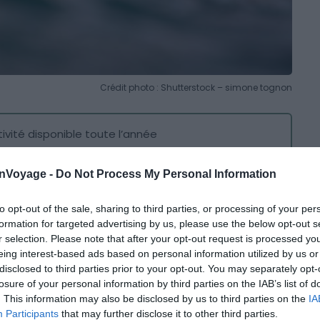
Crédit photo : Shutterstock – simone tognon
ivité disponible toute l’année
s vagues incroyables du spot de Corralejo
onVoyage -
Do Not Process My Personal Information
aux spots des Canaries, Corralejo. Profitez des conseils
to opt-out of the sale, sharing to third parties, or processing of your per
e incroyable. Pour ce faire, nous vous proposons un
formation for targeted advertising by us, please use the below opt-out s
tournable à faire à Fuerteventura.
r selection. Please note that after your opt-out request is processed y
eing interest-based ads based on personal information utilized by us or
disclosed to third parties prior to your opt-out. You may separately opt-
losure of your personal information by third parties on the IAB’s list of
. This information may also be disclosed by us to third parties on the
IA
re du surf à Fuerteventura. La première est un cours de
Participants
that may further disclose it to other third parties.