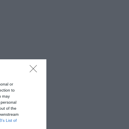
sonal or
ection to
ou may
 personal
out of the
 downstream
B’s List of