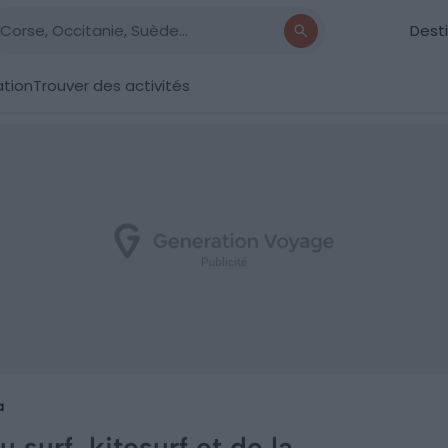
Dest
ation
Trouver des activités
a
u surf, kitesurf et de la