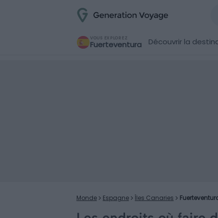
VOUS EXPLOREZ
Découvrir la destin
Fuerteventura
Monde
Espagne
Îles Canaries
Fuerteventur
Les endroits où faire d