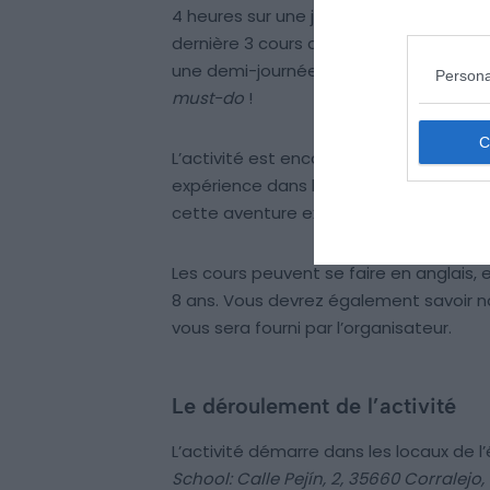
4 heures sur une journée. La seconde es
dernière 3 cours de 4 heures sur 3 jour
une demi-journée est suffisante. Pour 
Persona
must-do
!
L’activité est encadrée par la Corralej
expérience dans le domaine. Elle est
cette aventure exceptionnelle !
Les cours peuvent se faire en anglais, 
8 ans. Vous devrez également savoir n
vous sera fourni par l’organisateur.
Le déroulement de l’activité
L’activité démarre dans les locaux de l’
School: Calle Pejín, 2, 35660 Corralejo