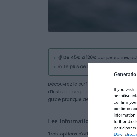
💰
De 45€ à 120€
par personne, act
👍
Le plus de l’activité ?
Profitez de
Generati
Découvrez le surf dans l’un des plus be
If you wish 
d’instructeurs passionnés dans un cadr
sensitive in
guide pratique de cette activité incon
confirm you
continue se
information 
Les informations à connaître
further disc
participants
Trois options s’offrent à vous pour fai
Downstream 