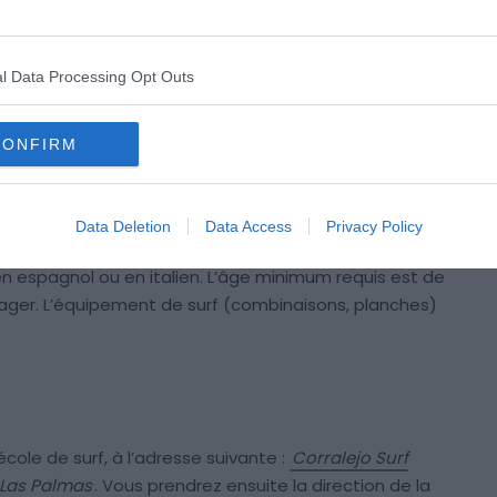
t un cours de 8 heures réparties sur 2 journées, et la
nées. Si vous souhaitez simplement découvrir le surf,
une plongée dans la discipline, 3 demi-journées est le
l Data Processing Opt Outs
CONFIRM
o Surf School, une agence locale riche d’une longue
 donc parfaitement fiable pour vous accompagner dans
Data Deletion
Data Access
Privacy Policy
en espagnol ou en italien. L’âge minimum requis est de
ager. L’équipement de surf (combinaisons, planches)
école de surf, à l’adresse suivante :
Corralejo Surf
, Las Palmas
. Vous prendrez ensuite la direction de la