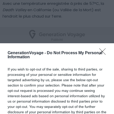
Avec une température enregistrée à près de 57°C, la
Death Valley
en Californie (ou Vallée de la Mort) est
l’endroit le plus chaud sur Terre.
16. Tristan da Cunha : l’endroit habité
GenerationVoyage -
Do Not Process My Personal
Information
le plus isolé de la planète
If you wish to opt-out of the sale, sharing to third parties, or
processing of your personal or sensitive information for
targeted advertising by us, please use the below opt-out
section to confirm your selection. Please note that after your
opt-out request is processed you may continue seeing
interest-based ads based on personal information utilized by
us or personal information disclosed to third parties prior to
your opt-out. You may separately opt-out of the further
disclosure of your personal information by third parties on the