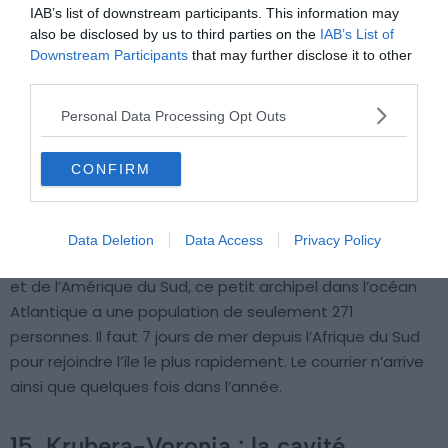
IAB’s list of downstream participants. This information may
also be disclosed by us to third parties on the
IAB’s List of
Downstream Participants
that may further disclose it to other
third parties.
Personal Data Processing Opt Outs
CONFIRM
Flickr – Chris&Steve
Data Deletion
Data Access
Privacy Policy
A des milliers de kilomètres à la fois de l’
Afrique du Sud
et de l’Amérique du Sud, ce petit archipel dans l’océan
Atlantique a une population de seulement 271
personnes. Il faut 7 jours de mer depuis l’Afrique du Sud
pour rejoindre l’île le plus rapidement. Le courrier n’arrive
ainsi que quelques fois dans l’année.
15. Krubera-Voronja : la cavité