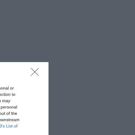
sonal or
ection to
ou may
 personal
out of the
 downstream
B’s List of