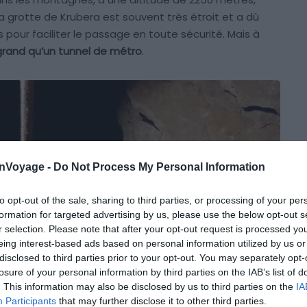
la grotte de Krubera est souvent très étroit et a dû
our faciliter le passage en toute sécurité. Mais à
grand qu’un tunnel de métro
.
onVoyage -
Do Not Process My Personal Information
to opt-out of the sale, sharing to third parties, or processing of your per
formation for targeted advertising by us, please use the below opt-out s
r selection. Please note that after your opt-out request is processed y
eing interest-based ads based on personal information utilized by us or
disclosed to third parties prior to your opt-out. You may separately opt-
losure of your personal information by third parties on the IAB’s list of
. This information may also be disclosed by us to third parties on the
IA
Participants
that may further disclose it to other third parties.