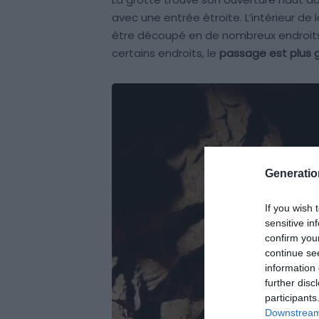
avec une entrée étroite. L’intérieur de 
être découpé en de nombreux endroits p
certains endroits, le
passage est plus 
Generati
If you wish 
sensitive in
confirm you
continue se
information 
further disc
participants
Downstream 